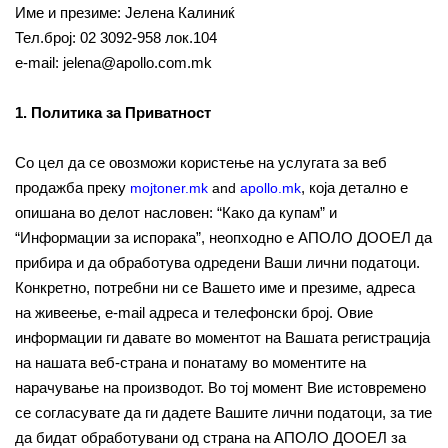
Име и презиме: Јелена Калиниќ
Тел.број: 02 3092-958 лок.104
e-mail: jelena@apollo.com.mk
1. Политика за Приватност
Со цел да се овозможи користење на услугата за веб
продажба преку
, која детално е
mojtoner.mk
and
apollo.mk
опишана во делот насловен: “Како да купам” и
“Информации за испорака”, неопходно е АПОЛО ДООЕЛ да
прибира и да обработува одредени Ваши лични податоци.
Конкретно, потребни ни се Вашето име и презиме, адреса
на живеење, e-mail адреса и телефонски број. Овие
информации ги давате во моментот на Вашата регистрација
на нашата веб-страна и понатаму во моментите на
нарачување на производот. Во тој момент Вие истовремено
се согласувате да ги дадете Вашите лични податоци, за тие
да бидат обработувани од страна на АПОЛО ДООЕЛ за