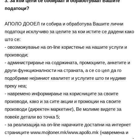
3. За кои цели се собираат и обработуваат Вашите
податоци?
АПОЛО ДООЕЛ ги собира и обработува Вашите лични
податоци исклучиво за целите за кои истите се дадени како
што се:
- овозможување на on-line користење на нашите услуги и
производи;
- администрирање на содржината, промоциите, анкетите и
други функционалности на страната, а се со цел да го
подобриме нејзиниот квалитет и услугите што ги нудиме
преку неа;
- навремено информирање на корисниците за своите
производи, како и за сите акции и промоции на своите
производи (директен маркетинг), Ве молиме видете за
повеќе детали во точка 5;
- за реализација на on-line нарачките достапни на интернет
страниците www.mojtoner.mk/www.apollo.mk (навремена и