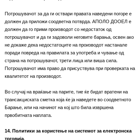
Потрошувачот за да ги оствари правата наведени погоре е
должен да приложи соодветна потврда. АПОЛО ДООЕЛ е
должен да го прими производот со недостаток од
потрошувачот и да ги задоволи неговите барања, освен ако
не докаже дека недостатоците на производот настанале
поради повреда на правилата за употреба и чување од
страна на потрошувачот, трети лица или виша сила.
Потрошувачот има право да присуствува при проверката на
квалитетот на производот.
Во случај на враќање на парите, тие ќе бидат вратени на
трансакциската сметка која ќе ја наведете во соодветното
Барање, или на начинот на кој што била извршена
првобитната наплата.
14. Политики за користење на системот за електронска
трговија.