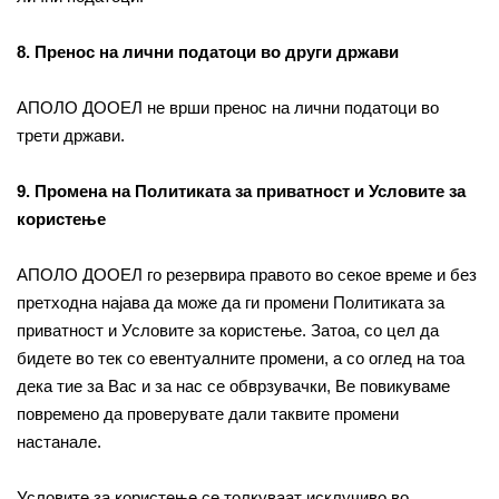
8. Пренос на лични податоци во други држави
АПОЛО ДООЕЛ не врши пренос на лични податоци во
трети држави.
9. Промена на Политиката за приватност и Условите за
користење
АПОЛО ДООЕЛ го резервира правото во секое време и без
претходна најава да може да ги промени Политиката за
приватност и Условите за користење. Затоа, со цел да
бидете во тек со евентуалните промени, а со оглед на тоа
дека тие за Вас и за нас се обврзувачки, Ве повикуваме
повремено да проверувате дали таквите промени
настанале.
Условите за користење се толкуваат исклучиво во