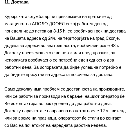
11. Достава
Курирската служба врши превземање на пратките од
магацинот на АПОЛО ДООЕЛ секој работен ден од
понеделник до петок од 8-15 h, со вообичаен рок на достава
на Вашата адреса од 24ч. на територијата на град Скопје,
додека за адреси во внатрешноста, вообичаен рок е 48ч.
Доколку превземањето е во петок или пред празник, за
испораката вообичаено се потребни еден односно два
работни дена. За испораката да биде успешна потребно е
да бидете присутни на адресата посочена за достава.
Само доколку има проблем со достапноста на производите,
или се работи за производи на барање, нашиот оператор ќе
Ве исконтактира во рок од еден до два работни дена.
Доколку нарачката е направена во петок после 12 ч., викенд
или за време на празници, операторот ќе стапи во контакт
со Вас на почетокот на наредната работна недела.