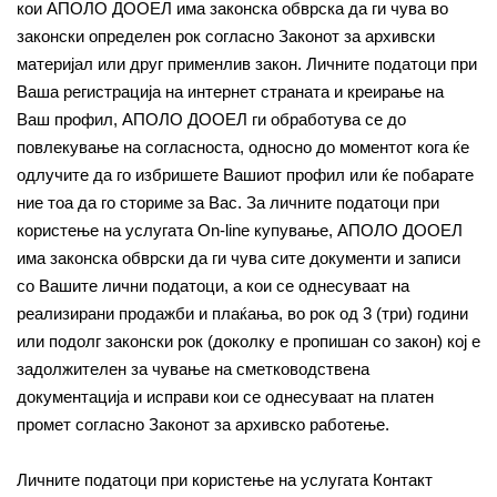
кои АПОЛО ДООЕЛ има законска обврска да ги чува во
законски определен рок согласно Законот за архивски
материјал или друг применлив закон. Личните податоци при
Ваша регистрација на интернет страната и креирање на
Ваш профил, АПОЛО ДООЕЛ ги обработува се до
повлекување на согласноста, односно до моментот кога ќе
одлучите да го избришете Вашиот профил или ќе побарате
ние тоа да го сториме за Вас. За личните податоци при
користење на услугата On-line купување, АПОЛО ДООЕЛ
има законска обврски да ги чува сите документи и записи
со Вашите лични податоци, а кои се однесуваат на
реализирани продажби и плаќања, во рок од 3 (три) години
или подолг законски рок (доколку е пропишан со закон) кој е
задолжителен за чување на сметководствена
документација и исправи кои се однесуваат на платен
промет согласно Законот за архивско работење.
Личните податоци при користење на услугата Контакт