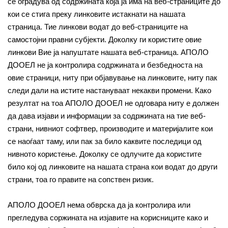
се оградува од содржината која ја има на веб-страниците до
кои се стига преку линковите истакнати на нашата
страница. Тие линкови водат до веб-страниците на
самостојни правни субјекти. Доколку ги користите овие
линкови Вие ја напуштате нашата веб-страница. АПОЛО
ДООЕЛ не ја контролира содржината и безбедноста на
овие страници, ниту при објавување на линковите, ниту пак
следи дали на истите настануваат некакви промени. Како
резултат на тоа АПОЛО ДООЕЛ не одговара ниту е должен
да дава изјави и информации за содржината на тие веб-
страни, нивниот софтвер, производите и материјалите кои
се наоѓаат таму, или пак за било каквите последици од
нивното користење. Доколку се одлучите да користите
било кој од линковите на нашата страна кои водат до други
страни, тоа го правите на сопствен ризик.
АПОЛО ДООЕЛ нема обврска да ја контролира или
прегледува соржината на изјавите на корисниците како и