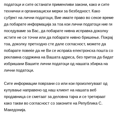
податоци и сите останати применливи закони, како и сите
технички и организациски мерки за безбедност. Како
субјект на лични податоци, Вие имате право во секое време
да побарате информација за тоа кои лични податоци ние ги
поседуваме за Вас, да побарате нивна исправка доколку
истите не се точни или да побарате нивно бришење. Покрај
тоа, доколку претходно сте дале согласност, можете да
побарате повеќе да не Ви се испраќа електронска пошта со
рекламна содржина на Вашата адреса, без притоа да бидат
избришани Вашите лични податоци од нашата збирка на
лични податоци.
Сите информации поврзани со или кои произлегуваат од
купување направено од наш клиент на нашата веб
продавница се сметаат за деловна тајна и се третираат
како такви во согласност со законите на Република С.
Македонија.