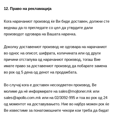
12. Право на рекламација
Кога нарачаниот производ ќе Ви биде доставен, должни сте
веднаш да го прегледате со цел да утврдите дали
производот одговара на Вашата нарачка.
Доколку доставениот производ не одговара на нарачаниот
во однос на описот, шифрата, количината или од други
причини отстапува од нарачаниот производ, тогаш Вие
имате право за доставениот производ да побарате замена
во рок од 5 дена од денот на продажбата.
Во случај кога е доставен несоодветен производ, Ве
молиме да нè информирате на sales@mojtoner.mk или
sales@apollo.com.mk или на 02/3092-995 и тоа во рок од 24
од моментот на доставувањето. Ние во најбрз можен рок ќе
Ве известиме за понатомошните чекори кои треба да бидат