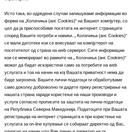
Исто така, во одредени случаи запишуваме информации во
форма на „Колачиња (анг. Cookies)“ на Вашиот компјутер, со
цел да ја приспособиме посетата на интернет страниците
според Вашите потреби и навики. „ Колачиња (анг. Cookies)“
се мали датотеки кои се внесуваат на компјутерот на
посетителот од страна на web серверот. Сите информации
кои се меморираат во рамките на „ Колачиња (анг. Cookies)“
можат да бидат искористени само за потребите на web
услугата и тоа на начин на кој Вашата приватност нема да
биде загрозена. Вашите лични податоци ги обработуваме
само доколку доброволно ги дадете преку регистрирање на
нашата страна заради користење на наши производи и
услуги согласно прописите за заштита на лични податоци
на Република Северна Македонија. Податоците при Вашата
регистрација на интернет страницата и при користење на
услугата за on-line купување се собираат директно од Вас,
односно на начин што Вие лично и директно ни ги