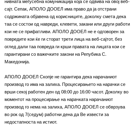
нивната меѓусебна комуникација која се одвива на овој веб-
сајт. Сепак, АПОЛО ДООЕЛ има право да ја отстрани
содржината објавена од корисниците, доколку смета дека
таа се состои од навреди, клевети, закани или други работи
кои не се прифатливи. АПОЛО ДООЕЛ не е одговорен за
повредите кои ќе ги сторат трети лица на веб-сајтот, без
оглед дали таа повреда ги крши правата на лицата кои се
гарантирани со важечките закони на Репубика С.
Македонија.
АПОЛО ДООЕЛ Скопје не гарантира дека нарачаниот
производ го има на залиха. Процесирањето на нарачки се
врши секој работен ден од 08:00 до 16:00 часот. Доколку во
моментот на процесирање на нарачката нарачаниот
производ го нема на залиха, АПОЛО ДООЕЛ се обврзува
во рок од 7(седум) работни дена да Ве извести за
недостапноста на истиот.