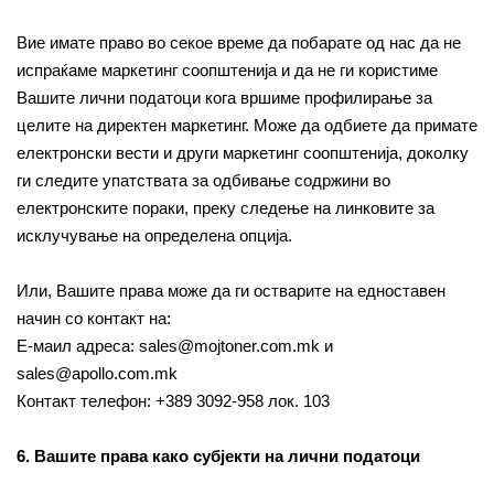
Вие имате право во секое време да побарате од нас да не
испраќаме маркетинг соопштенија и да не ги користиме
Вашите лични податоци кога вршиме профилирање за
целите на директен маркетинг. Може да одбиете да примате
електронски вести и други маркетинг соопштенија, доколку
ги следите упатствата за одбивање содржини во
електронските пораки, преку следење на линковите за
исклучување на определена опција.
Или, Вашите права може да ги остварите на едноставен
начин со контакт на:
Е-маил адреса: sales@mojtoner.com.mk и
sales@apollo.com.mk
Контакт телефон: +389 3092-958 лок. 103
6. Вашите права како субјекти на лични податоци