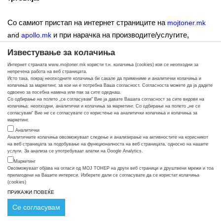
Со самиот пристап на интернет страниците на
mojtoner.mk
и при нарачка на производите/услугите,
and
apollo.mk
давате согласност дека ги прифаќате условите од оваа
Известување за колачиња
Политика за користење на системот за електронска
Интернет страната www.mojtoner.mk користи т.н. колачиња (cookies) кои се неопходни за
трговија.
непречена работа на веб страницата.
Исто така, покрај неопходните колачиња би сакале да примениме и аналитички колачиња и
колачиња за маркетинг, за кои ни е потребна Ваша согласност. Согласноста можете да ја дадете
одвоено за посебна намена или пак за сите одеднаш.
АПОЛО ДООЕЛ ги задржуваа правата за промена на овие
Со одбирање на полето „се согласувам“ Вие ја давате Вашата согласност за сите видови на
колачиња: неопходни, аналитички и колачиња за маркетинг. Со одбирање на полето „не се
политики и услови во секое време, а промените ќе бидат
согласувам“ Вие не се согласувате со користење на аналитички колачиња и колачиња за
истакнати на овие страници.
маркетинг.
Аналитички
Аналитичките колачиња овозможуваат следење и анализирање на активностите на корисникот
на веб страницата за подобување на функционалноста на веб страницата, односно на нашите
15. Политика за заштита на личните податоци на
услуги. За анализа се употребуваат алатки на Google Analytics.
корисниците на картички
Маркетинг
Овозможуваат објава на огласи од МОЈ ТОНЕР на други веб страници и друштвени мрежи и тоа
прилагодени на Вашите интереси. Изберете дали се согласувате да се користат колачиња
АПОЛО ДООЕЛ ќе ги користи личните податоци во
(cookies)
ПРИКАЖИ ПОВЕЌЕ
согласност со Законот за заштита на личните податоци и со
други соодветни регулативи на Република С. Македонија.
Се согласувам
Нема да ги објави личните податоци пред ниедна трета