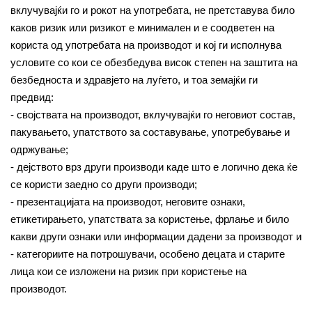
вклучувајќи го и рокот на употребата, не претставува било
каков ризик или ризикот е минимален и е соодветен на
користа од употребата на производот и кој ги исполнува
условите со кои се обезбедува висок степен на заштита на
безбедноста и здравјето на луѓето, и тоа земајќи ги
предвид:
- својствата на производот, вклучувајќи го неговиот состав,
пакувањето, упатството за составување, употребување и
одржување;
- дејството врз други производи каде што е логично дека ќе
се користи заедно со други производи;
- презентацијата на производот, неговите ознаки,
етикетирањето, упатствата за користење, фрлање и било
какви други ознаки или информации дадени за производот и
- категориите на потрошувачи, особено децата и старите
лица кои се изложени на ризик при користење на
производот.