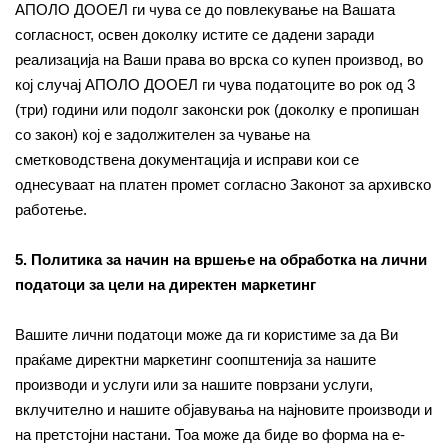
АПОЛО ДООЕЛ ги чува се до повлекување на Вашата
согласност, освен доколку истите се дадени заради
реализација на Ваши права во врска со купен производ, во
кој случај АПОЛО ДООЕЛ ги чува податоците во рок од 3
(три) години или подолг законски рок (доколку е пропишан
со закон) кој е задолжителен за чување на
сметководствена документација и исправи кои се
однесуваат на платен промет согласно Законот за архивско
работење.
5. Политика за начин на вршење на обработка на лични
податоци за цели на директен маркетинг
Вашите лични податоци може да ги користиме за да Ви
праќаме директни маркетинг соопштенија за нашите
производи и услуги или за нашите поврзани услуги,
вклучително и нашите објавувања на најновите производи и
на претстојни настани. Тоа може да биде во форма на е-