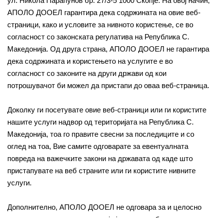
ул. Никола Парапунов бр. 27/3-5 1000 Скопје. На овој начин,
АПОЛО ДООЕЛ гарантира дека содржината на овие веб-
страници, како и условите за нивното користење, се во
согласност со законската регулатива на Република С.
Македонија. Од друга страна, АПОЛО ДООЕЛ не гарантира
дека содржината и користењето на услугите е во
согласност со законите на други држави од кои
потрошувачот би можел да пристапи до оваа веб-страница.
Доколку ги посетувате овие веб-страници или ги користите
нашите услуги надвор од територијата на Република С.
Македонија, тоа го правите свесни за последиците и со
оглед на тоа, Вие самите одговарате за евентуалната
повреда на важечките закони на државата од каде што
пристапувате на веб страните или ги користите нивните
услуги.
Дополнително, АПОЛО ДООЕЛ не одговара за и целосно