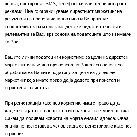
пошта, постирање, SMS, телефонски или целни интернет-
реклами. Ние го ограничуваме директниот маркетинг на
разумно и на пропорционално ниво и Ви праќаме
соопштенија за кои сметаме дека ќе бидат интересни и
релевантни за Вас, врз основа на податоците што ги имаме
за Вас.
Вашите лични податоци ги користиме за цели на директен
маркетинг исклучиво врз основа на Ваша согласност за
обработка на Вашите податоци за цели на директен
маркетинг која имате право да ја дадете при пристап и
користење на истата.
При регистрација како нов корисник, имате право да ја
дадете својата согласност со испраќање на е-маил порака:
Сакам да добивам новости на мојата е-маил адреса. Оваа
опција не претставува услов за да се регистрирате како нов
корисник.