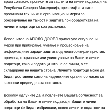
врши согласно прописите за заштита на лични податоци на
Република Северна Македонија, преземајќи ги сите
пропишани технички и организациони мерки за
обезедување на тајност и заштита при обработката на
личните податоци со кои располага.
Дополнително,АПОЛО ДООЕЛ применува сигурносни
мерки при прибирање, чување и процесирање на
информациите заради заштита од неавторизиран пристап,
промена, откривање или уништување на Вашите лични
податоци, како и податоци што не се лични, а се
складирани на нашата страна. Личните податоци може да
бидат доставени само на надлежните органи, согласно со
законски предвидената постапка.
Доколку одлучите да ја повлечете Вашата согласност за
обработка на Вашите лични податоци, Вашите лични
податоци ќе бидат избришани, освен личните податоци за