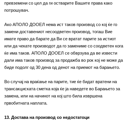
превземени со цел да ги остварите Вашите права како
потрошувач.
Ако АПОЛО ДООЕЛ нема ист таков производ со кој ќе го
замени доставениот несоодветен производ, тогаш Вие
имате право да барате да Ви се вратат парите за истиот
или да чекате производот да го замениме со соодветен кога
ќе има таков. АПОЛО ДООЕЛ се обврзува да ве извести
дали има таков производ за продажба во рок кој не може да
биде подолг од 30 дена од денот на приемот на барањето.
Во случај на враќање на парите, тие ќе бидат вратени на
трансакциската сметка која ќе ја наведете во Барањето за
замена, или на начинот на кој што била извршена
првобитната наплата.
13. Достава на производ со недостатоци