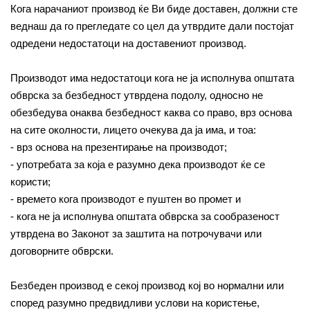
Кога нарачаниот производ ќе Ви биде доставен, должни сте
веднаш да го прегледате со цел да утврдите дали постојат
одредени недостатоци на доставениот производ.
Производот има недостатоци кога не ја исполнува општата
обврска за безбедност утврдена подолу, односно не
обезбедува онаква безбедност каква со право, врз основа
на сите околности, лицето очекува да ја има, и тоа:
- врз основа на презентирање на производот;
- употребата за која е разумно дека производот ќе се
користи;
- времето кога производот е пуштен во промет и
- кога не ја исполнува општата обврска за сообразеност
утврдена во Законот за заштита на потрочувачи или
договорните обврски.
Безбеден производ е секој производ кој во нормални или
според разумно предвидливи услови на користење,