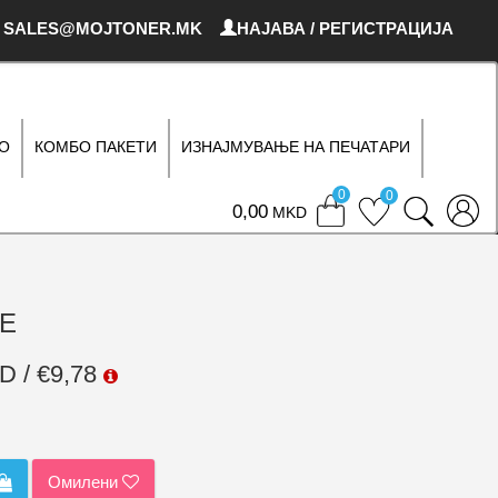
SALES@MOJTONER.MK
НАЈАВА / РЕГИСТРАЦИЈА
О
КОМБО ПАКЕТИ
ИЗНАЈМУВАЊЕ НА ПЕЧАТАРИ
0
0
0
MKD
AE
D / €9,78
Омилени