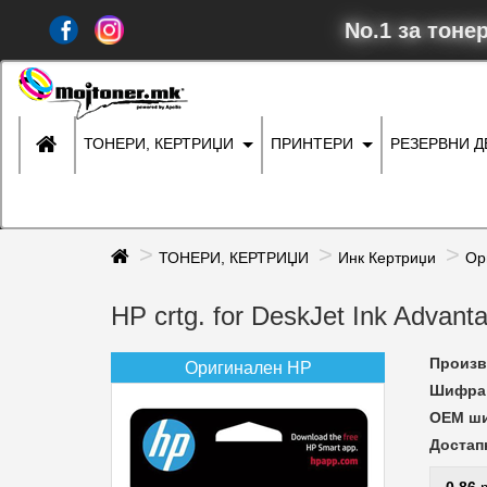
No.1 за тоне
ТОНЕРИ, КЕРТРИЏИ
ПРИНТЕРИ
РЕЗЕРВНИ 
ТОНЕРИ, КЕРТРИЏИ
Инк Кертриџи
Ор
HP crtg. for DeskJet Ink Advant
Произв
Оригинален HP
Шифра 
ОЕМ ш
Достап