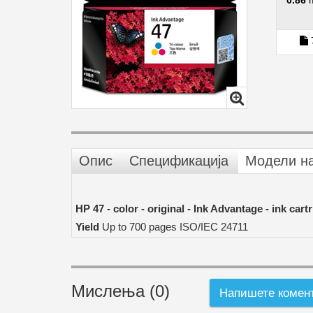
0.86
Опис
Спецификација
Модели н
HP 47 -
color
- original - Ink Advantage - ink cart
Yield
Up to
7
00 pages ISO/IEC 24711
Мислења (0)
Напишете комен