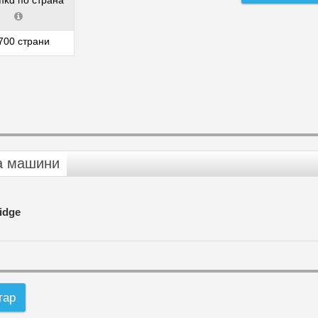
mkd по страна
700 страни
а машини
ridge
тар