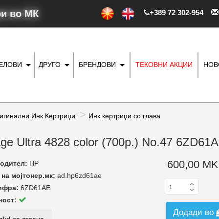
ри во МК
+389 72 302-954
ДЕЛОВИ
ДРУГО
БРЕНДОВИ
ТЕКОВНИ АКЦИИ
НОВ
игинални Инк Кертриџи
Инк кертриџи со глава
age Ultra 4828 color (700p.) No.47 6ZD61
600,00 MK
одител:
HP
на мојтонер.мк:
ad.hp6zd61ae
ифра:
6ZD61AE
ност:
Додади во