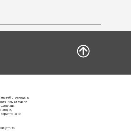
 на веб страницата.
ркетинг, за кои ни
е одеднаш.
опходни,
о користење на
ницата за