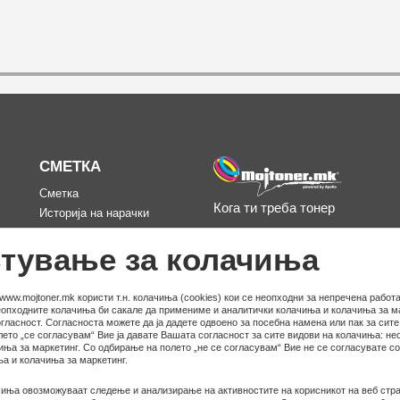
СМЕТКА
Сметка
Кога ти треба тонер
Историја на нарачки
д
Омилени
тување за колачиња
www.mojtoner.mk користи т.н. колачиња (cookies) кои се неопходни за непречена работа
неопходните колачиња би сакале да примениме и аналитички колачиња и колачиња за ма
гласност. Согласноста можете да ја дадете одвоено за посебна намена или пак за сит
ето „се согласувам“ Вие ја давате Вашата согласност за сите видови на колачиња: не
иња за маркетинг. Со одбирање на полето „не се согласувам“ Вие не се согласувате с
а и колачиња за маркетинг.
иња овозможуваат следење и анализирање на активностите на корисникот на веб стра