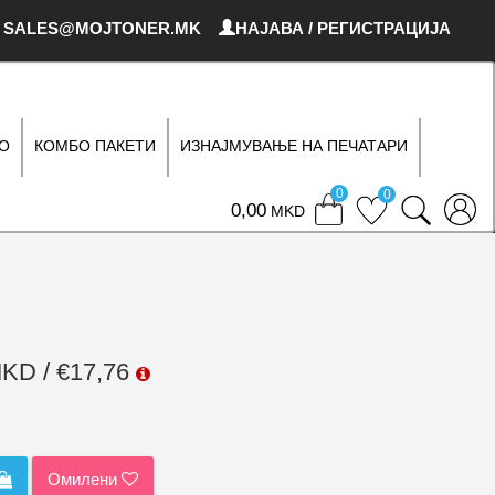
SALES@MOJTONER.MK
НАЈАВА / РЕГИСТРАЦИЈА
О
КОМБО ПАКЕТИ
ИЗНАЈМУВАЊЕ НА ПЕЧАТАРИ
0
0
0
MKD
MKD / €17,76
Омилени