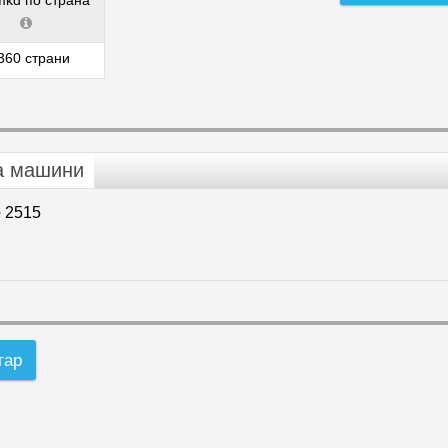
mkd по страна
360 страни
а машини
e
2515
тар