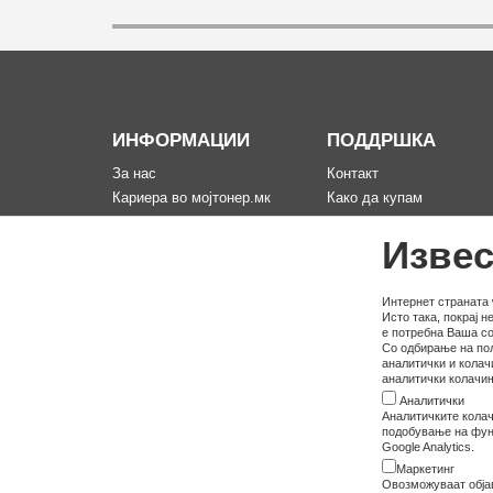
ИНФОРМАЦИИ
ПОДДРШКА
За нас
Контакт
Кариера во мојтонер.мк
Како да купам
Информации за испорака
Рекламација за произво
Извес
Политика за приватност
Мапа на сајтот
Услови на користење
Политика на користење
Интернет страната 
Исто така, покрај 
колачина
е потребна Ваша со
Со одбирање на пол
аналитички и колач
аналитички колачињ
Аналитички
Аналитичките колач
подобување на функ
Google Analytics.
Маркетинг
Овозможуваат обја