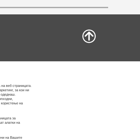
 на веб страницата.
ркетинг, за кои ни
е одеднаш.
опходни,
о користење на
ницата за
ат алатки на
ени на Вашите