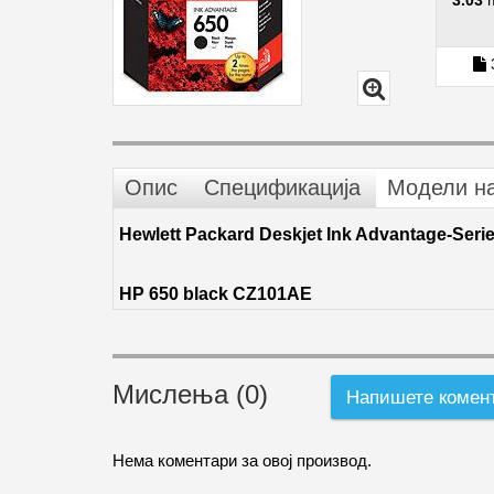
3.03
Опис
Спецификација
Модели н
Hewlett Packard Deskjet Ink Advantage-Seri
HP 650 black CZ101AE
Мислења (0)
Напишете комен
Нема коментари за овој производ.