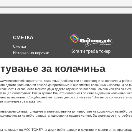
СМЕТКА
Сметка
Кога ти треба тонер
Историја на нарачки
д
Омилени
тување за колачиња
www.mojtoner.mk користи т.н. колачиња (cookies) кои се неопходни за непречена работа
неопходните колачиња би сакале да примениме и аналитички колачиња и колачиња за ма
гласност. Согласноста можете да ја дадете одвоено за посебна намена или пак за сит
ето „се согласувам“ Вие ја давате Вашата согласност за сите видови на колачиња: не
иња за маркетинг. Со одбирање на полето „не се согласувам“ Вие не се согласувате с
а и колачиња за маркетинг.
иња овозможуваат следење и анализирање на активностите на корисникот на веб стра
ционалноста на веб страницата, односно на нашите услуги. За анализа се употребува
ва на огласи од МОЈ ТОНЕР на други веб страници и друштвени мрежи и тоа прилагод