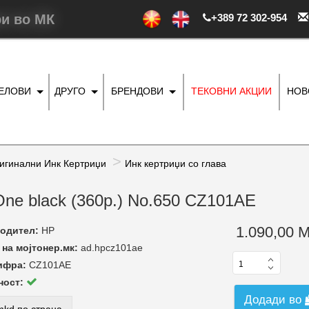
ри во МК
+389 72 302-954
ДЕЛОВИ
ДРУГО
БРЕНДОВИ
ТЕКОВНИ АКЦИИ
НОВ
игинални Инк Кертриџи
Инк кертриџи со глава
n-One black (360p.) No.650 CZ101AE
1.090,00 
одител:
HP
на мојтонер.мк:
ad.hpcz101ae
ифра:
CZ101AE
ност:
Додади во