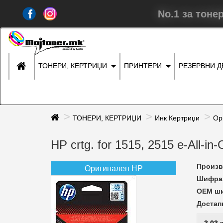
No.1 за тоне
ТОНЕРИ, КЕРТРИЏИ
ПРИНТЕРИ
РЕЗЕРВНИ 
ТОНЕРИ, КЕРТРИЏИ
Инк Кертриџи
Ор
HP crtg. for 1515, 2515 e-All-i
Произв
Оригинален HP
Шифра 
ОЕМ ш
Достап