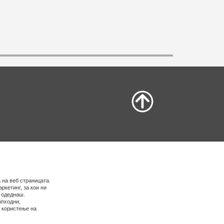
 на веб страницата.
ркетинг, за кои ни
е одеднаш.
опходни,
о користење на