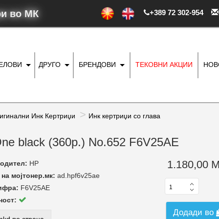
ри во МК
+389 72 302-954
ДЕЛОВИ
ДРУГО
БРЕНДОВИ
ТЕКОВНИ АКЦИИ
НОВ
игинални Инк Кертриџи
Инк кертриџи со глава
n-One black (360p.) No.652 F6V25AE
1.180,00 
одител:
HP
на мојтонер.мк:
ad.hpf6v25ae
ифра:
F6V25AE
ност:
Додади во