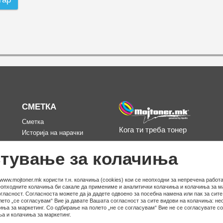
СМЕТКА
Сметка
Кога ти треба тонер
Историја на нарачки
д
Омилени
тување за колачиња
www.mojtoner.mk користи т.н. колачиња (cookies) кои се неопходни за непречена работа
неопходните колачиња би сакале да примениме и аналитички колачиња и колачиња за ма
гласност. Согласноста можете да ја дадете одвоено за посебна намена или пак за сит
ето „се согласувам“ Вие ја давате Вашата согласност за сите видови на колачиња: не
иња за маркетинг. Со одбирање на полето „не се согласувам“ Вие не се согласувате с
а и колачиња за маркетинг.