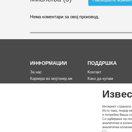
Нема коментари за овој производ.
ИНФОРМАЦИИ
ПОДДРШКА
За нас
Контакт
Кариера во мојтонер.мк
Како да купам
Информации за испорака
Рекламација за произво
Извес
Политика за приватност
Мапа на сајтот
Услови на користење
Политика на користење
Интернет страната 
Исто така, покрај 
колачина
е потребна Ваша со
Со одбирање на пол
аналитички и колач
аналитички колачињ