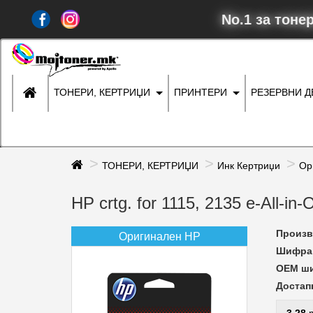
No.1 за тоне
ТОНЕРИ, КЕРТРИЏИ
ПРИНТЕРИ
РЕЗЕРВНИ 
ТОНЕРИ, КЕРТРИЏИ
Инк Кертриџи
Ор
HP crtg. for 1115, 2135 e-All-i
Произв
Оригинален HP
Шифра 
ОЕМ ш
Достап