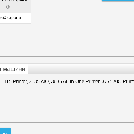
mkd по страна
360 страни
а машини
e
1115 Printer, 2135 AIO, 3635 All-in-One Printer, 3775 AIO Printe
тар