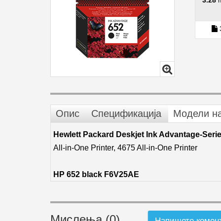
3.28
Опис
Спецификација
Модели н
Hewlett Packard Deskjet Ink Advantage-Seri
All-in-One Printer, 4675 All-in-One Printer
HP 652 black F6V25AE
Мислења (0)
Напишете комен