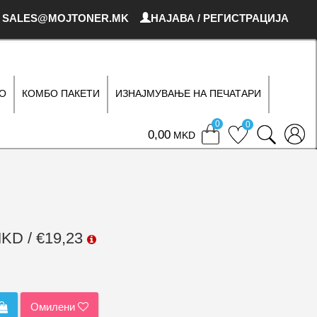
SALES@MOJTONER.MK
НАЈАВА / РЕГИСТРАЦИЈА
О
КОМБО ПАКЕТИ
ИЗНАЈМУВАЊЕ НА ПЕЧАТАРИ
0
0
0
MKD
MKD / €19,23
Омилени