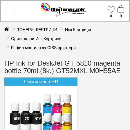
Toggle
0
0
navigation
ТОНЕРИ, КЕРТРИЏИ
Инк Кертриџи
Оригинални Инк Кертриџи
Рефил мастило за CISS принтери
HP Ink for DeskJet GT 5810 magenta
bottle 70ml.(8k.) GT52MXL M0H55AE
Оригинален HP