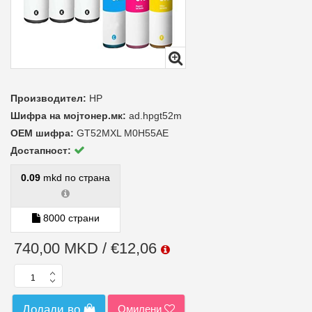
Производител:
HP
Шифра на мојтонер.мк:
ad.hpgt52m
ОЕМ шифра:
GT52MXL M0H55AE
Достапност:
0.09
mkd по страна
8000 страни
740,00 MKD / €12,06
Омилени
Додади во