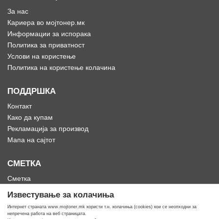
За нас
Кариера во мојтонер.мк
Информации за испорака
Политика за приватност
Услови на користење
Политика на користење колачина
ПОДДРШКА
Контакт
Како да купам
Рекламација за производ
Мапа на сајтот
СМЕТКА
Сметка
Историја на нарачки
Известување за колачиња
Омилени
Интернет страната www.mojtoner.mk користи т.н. колачиња (cookies) кои се неопходни за
непречена работа на веб страницата.