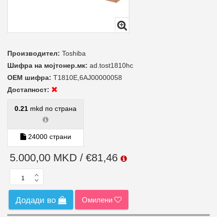
Производител:
Toshiba
Шифра на мојтонер.мк:
ad.tost1810hc
ОЕМ шифра:
T1810E,6AJ00000058
Достапност:
0.21
mkd по страна
24000 страни
5.000,00 MKD / €81,46
Омилени
Додади во