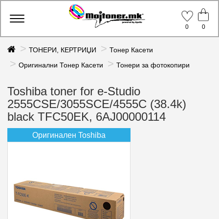
Toggle
0
0
navigation
ТОНЕРИ, КЕРТРИЏИ
Тонер Касети
Оригинални Тонер Касети
Тонери за фотокопири
Toshiba toner for e-Studio
2555CSE/3055SCE/4555C (38.4k)
black TFC50EK, 6AJ00000114
Оригинален Toshiba