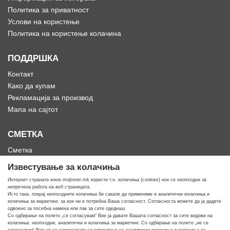
Политика за приватност
Услови на користење
Политика на користење колачина
ПОДДРШКА
Контакт
Како да купам
Рекламација за производ
Мапа на сајтот
СМЕТКА
Сметка
Историја на нарачки
Известување за колачиња
Омилени
Интернет страната www.mojtoner.mk користи т.н. колачиња (cookies) кои се неопходни за
непречена работа на веб страницата.
Исто така, покрај неопходните колачиња би сакале да примениме и аналитички колачиња и
колачиња за маркетинг, за кои ни е потребна Ваша согласност. Согласноста можете да ја дадете
одвоено за посебна намена или пак за сите одеднаш.
Со одбирање на полето „се согласувам“ Вие ја давате Вашата согласност за сите видови на
Кога ти треба тонер
колачиња: неопходни, аналитички и колачиња за маркетинг. Со одбирање на полето „не се