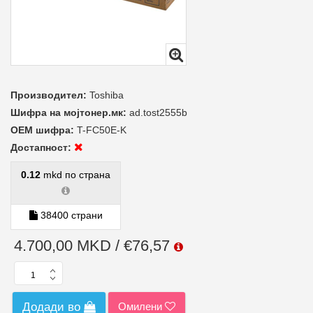
Производител:
Toshiba
Шифра на мојтонер.мк:
ad.tost2555b
ОЕМ шифра:
T-FC50E-K
Достапност:
0.12
mkd по страна
38400 страни
4.700,00 MKD / €76,57
Омилени
Додади во