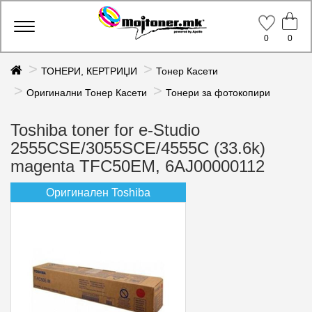
Toggle
0
0
navigation
ТОНЕРИ, КЕРТРИЏИ
Тонер Касети
Оригинални Тонер Касети
Тонери за фотокопири
Toshiba toner for e-Studio
2555CSE/3055SCE/4555C (33.6k)
magenta TFC50EM, 6AJ00000112
Оригинален Toshiba