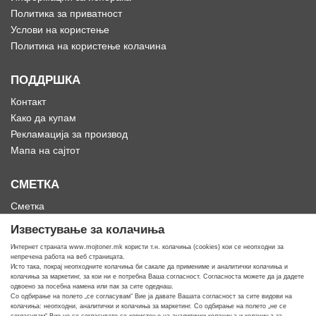
Политика за приватност
Услови на користење
Политика на користење колачина
ПОДДРШКА
Контакт
Како да купам
Рекламација за производ
Мапа на сајтот
СМЕТКА
Сметка
Историја на нарачки
Известување за колачиња
Омилени
Интернет страната www.mojtoner.mk користи т.н. колачиња (cookies) кои се неопходни за
непречена работа на веб страницата.
Исто така, покрај неопходните колачиња би сакале да примениме и аналитички колачиња и
колачиња за маркетинг, за кои ни е потребна Ваша согласност. Согласноста можете да ја дадете
одвоено за посебна намена или пак за сите одеднаш.
Со одбирање на полето „се согласувам“ Вие ја давате Вашата согласност за сите видови на
Кога ти треба тонер
колачиња: неопходни, аналитички и колачиња за маркетинг. Со одбирање на полето „не се