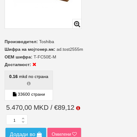
Производител:
Toshiba
Шифра на мојтонер.мк:
ad.tost2555m
ОЕМ шифра:
T-FC50E-M
Достапност:
0.16
mkd по страна
33600 страни
5.470,00 MKD / €89,12
Омилени
Додади во