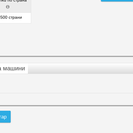
mkd по страна
500 страни
а машини
тар