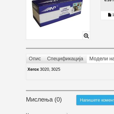
0.39
1
Опис
Спецификација
Модели н
Xerox
3020, 3025
Мислења (0)
Напишете комен