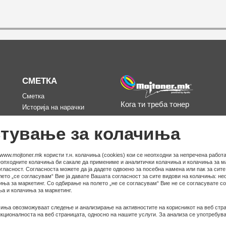
СМЕТКА
Сметка
Кога ти треба тонер
Историја на нарачки
д
Омилени
тување за колачиња
www.mojtoner.mk користи т.н. колачиња (cookies) кои се неопходни за непречена работа
неопходните колачиња би сакале да примениме и аналитички колачиња и колачиња за ма
гласност. Согласноста можете да ја дадете одвоено за посебна намена или пак за сит
ето „се согласувам“ Вие ја давате Вашата согласност за сите видови на колачиња: не
иња за маркетинг. Со одбирање на полето „не се согласувам“ Вие не се согласувате с
а и колачиња за маркетинг.
иња овозможуваат следење и анализирање на активностите на корисникот на веб стра
ционалноста на веб страницата, односно на нашите услуги. За анализа се употребува