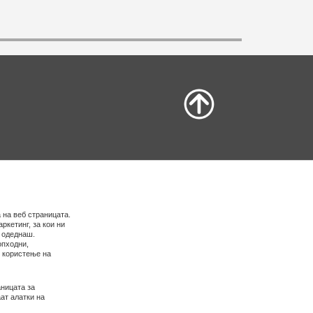
 на веб страницата.
ркетинг, за кои ни
е одеднаш.
опходни,
о користење на
ницата за
ат алатки на