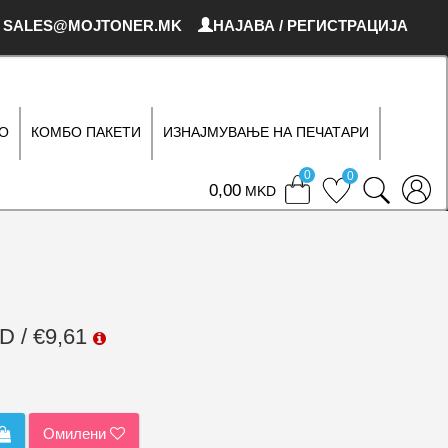
SALES@MOJTONER.MK
НАЈАВА / РЕГИСТРАЦИЈА
О
КОМБО ПАКЕТИ
ИЗНАЈМУВАЊЕ НА ПЕЧАТАРИ
0
0
0
MKD
D / €9,61
Омилени