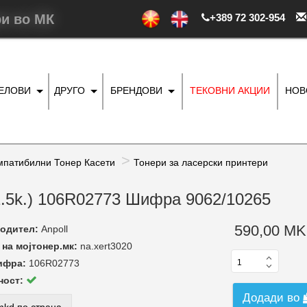
ри во МК
+389 72 302-954
ДЕЛОВИ
ДРУГО
БРЕНДОВИ
ТЕКОВНИ АКЦИИ
НОВ
мпатибилни Тонер Касети
Тонери за ласерски принтери
(1.5k.) 106R02773 Шифра 9062/10265
590,00 MK
одител:
Anpoll
на мојтонер.мк:
na.xert3020
ифра:
106R02773
ност:
Додади во