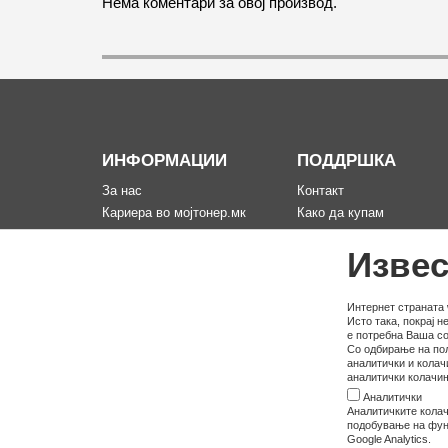
Нема коментари за овој производ.
ИНФОРМАЦИИ
ПОДДРШКА
За нас
Контакт
Кариера во мојтонер.мк
Како да купам
Информации за испорака
Рекламација за произво
Извес
Политика за приватност
Мапа на сајтот
Услови на користење
Политика на користење
Интернет страната 
Исто така, покрај 
колачина
е потребна Ваша со
Со одбирање на пол
аналитички и колач
аналитички колачињ
Аналитички
Аналитичките колач
подобување на функ
Google Analytics.