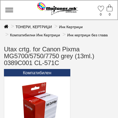
Toggle
0
0
navigation
ТОНЕРИ, КЕРТРИЏИ
Инк Кертриџи
Компатибилни Инк Кертриџи
Инк кертриџи без глава
Utax crtg. for Canon Pixma
MG5700/5750/7750 grey (13ml.)
0389C001 CL-571C
Компатибилен