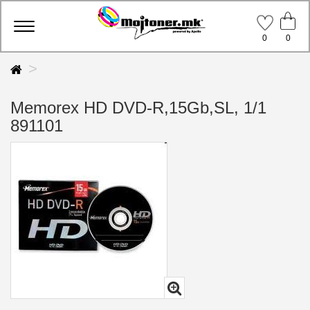
Toggle
0
0
navigation
Memorex HD DVD-R,15Gb,SL, 1/1
891101