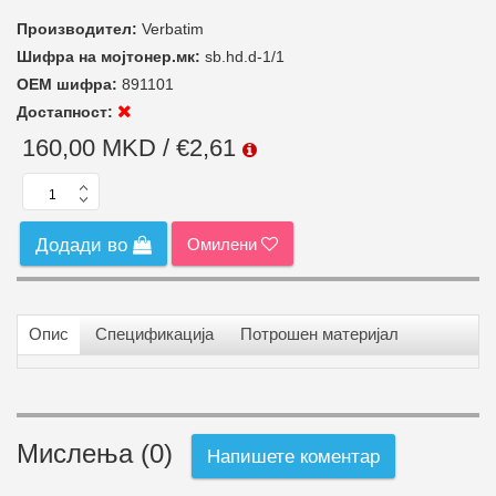
Производител:
Verbatim
Шифра на мојтонер.мк:
sb.hd.d-1/1
ОЕМ шифра:
891101
Достапност:
160,00 MKD / €2,61
Омилени
Додади во
Опис
Спецификација
Потрошен материјал
Мислења (0)
Напишете коментар