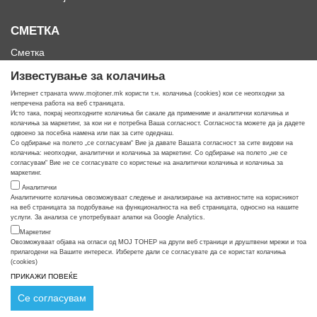
СМЕТКА
Сметка
Историја на нарачки
Известување за колачиња
Омилени
Интернет страната www.mojtoner.mk користи т.н. колачиња (cookies) кои се неопходни за
непречена работа на веб страницата.
Исто така, покрај неопходните колачиња би сакале да примениме и аналитички колачиња и
колачиња за маркетинг, за кои ни е потребна Ваша согласност. Согласноста можете да ја дадете
одвоено за посебна намена или пак за сите одеднаш.
Со одбирање на полето „се согласувам“ Вие ја давате Вашата согласност за сите видови на
Кога ти треба тонер
колачиња: неопходни, аналитички и колачиња за маркетинг. Со одбирање на полето „не се
согласувам“ Вие не се согласувате со користење на аналитички колачиња и колачиња за
маркетинг.
Аналитички
Аналитичките колачиња овозможуваат следење и анализирање на активностите на корисникот
на веб страницата за подобување на функционалноста на веб страницата, односно на нашите
услуги. За анализа се употребуваат алатки на Google Analytics.
Маркетинг
Овозможуваат објава на огласи од МОЈ ТОНЕР на други веб страници и друштвени мрежи и тоа
прилагодени на Вашите интереси. Изберете дали се согласувате да се користат колачиња
(cookies)
ПРИКАЖИ ПОВЕЌЕ
© COPYRIGHT APOLLO 2026
Се согласувам