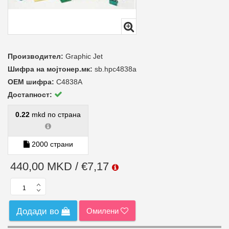
Производител:
Graphic Jet
Шифра на мојтонер.мк:
sb.hpc4838a
ОЕМ шифра:
C4838A
Достапност:
0.22
mkd по страна
2000 страни
440,00 MKD / €7,17
Омилени
Додади во