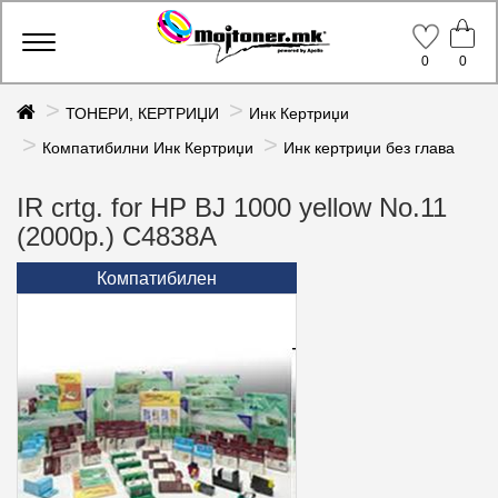
Toggle
0
0
navigation
ТОНЕРИ, КЕРТРИЏИ
Инк Кертриџи
Компатибилни Инк Кертриџи
Инк кертриџи без глава
IR crtg. for HP BJ 1000 yellow No.11
(2000p.) C4838A
Компатибилен