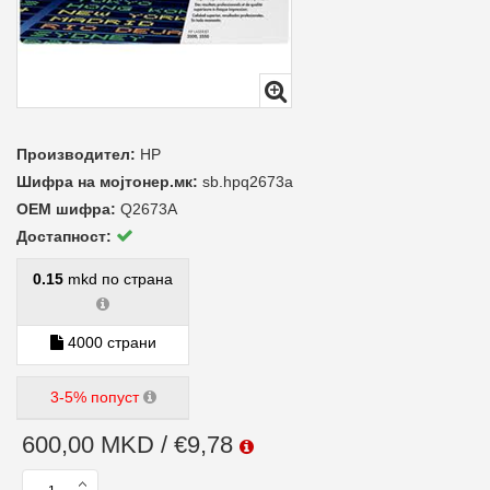
Производител:
HP
Шифра на мојтонер.мк:
sb.hpq2673a
ОЕМ шифра:
Q2673A
Достапност:
0.15
mkd по страна
4000 страни
3-5% попуст
600,00 MKD / €9,78