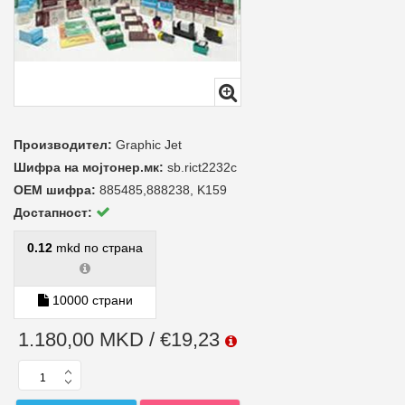
Производител:
Graphic Jet
Шифра на мојтонер.мк:
sb.rict2232c
ОЕМ шифра:
885485,888238, K159
Достапност:
0.12
mkd по страна
10000 страни
1.180,00 MKD / €19,23