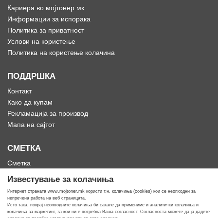
Кариера во мојтонер.мк
Информации за испорака
Политика за приватност
Услови на користење
Политика на користење колачина
ПОДДРШКА
Контакт
Како да купам
Рекламација за производ
Мапа на сајтот
СМЕТКА
Сметка
Историја на нарачки
Известување за колачиња
Омилени
Интернет страната www.mojtoner.mk користи т.н. колачиња (cookies) кои се неопходни за
непречена работа на веб страницата.
Исто така, покрај неопходните колачиња би сакале да примениме и аналитички колачиња и
колачиња за маркетинг, за кои ни е потребна Ваша согласност. Согласноста можете да ја дадете