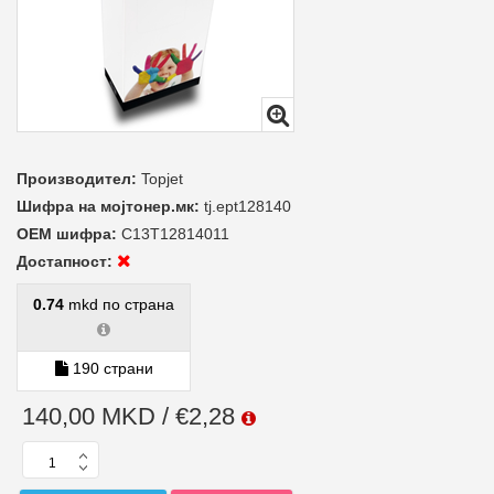
Производител:
Topjet
Шифра на мојтонер.мк:
tj.ept128140
ОЕМ шифра:
C13T12814011
Достапност:
0.74
mkd по страна
190 страни
140,00 MKD / €2,28