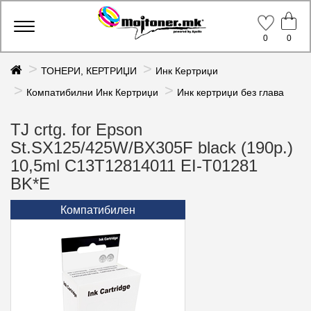
Toggle
0
0
navigation
ТОНЕРИ, КЕРТРИЏИ
Инк Кертриџи
Компатибилни Инк Кертриџи
Инк кертриџи без глава
TJ crtg. for Epson
St.SX125/425W/BX305F black (190p.)
10,5ml C13T12814011 EI-T01281
BK*E
Компатибилен