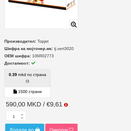
Производител:
Topjet
Шифра на мојтонер.мк:
tj.xert3020
ОЕМ шифра:
106R02773
Достапност:
0.39
mkd по страна
1500 страни
590,00 MKD / €9,61
Омилени
Додади во