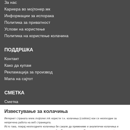
За нас
Кариера во мојтонер.мк
Информации за испорака
Политика за приватност
Услови на користење
Политика на користење колачина
ПОДДРШКА
Контакт
Како да купам
Рекламација за производ
Мапа на сајтот
СМЕТКА
Сметка
Историја на нарачки
Известување за колачиња
Омилени
Интернет страната www.mojtoner.mk користи т.н. колачиња (cookies) кои се неопходни за
непречена работа на веб страницата.
Исто така, покрај неопходните колачиња би сакале да примениме и аналитички колачиња и