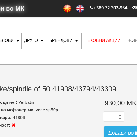
ри во МК
+389 72 302-954
ДЕЛОВИ
ДРУГО
БРЕНДОВИ
ТЕКОВНИ АКЦИИ
НОВ
ake/spindle of 50 41908/43794/43309
930,00 MK
одител:
Verbatim
на мојтонер.мк:
ver.c.sp50p
ифра:
41908
ност:
Додади во