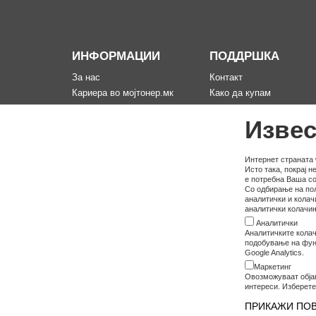
ИНФОРМАЦИИ
ПОДДРШКА
За нас
Контакт
Кариера во мојтонер.мк
Како да купам
Информации за испорака
Рекламација за произво
Извес
Политика за приватност
Мапа на сајтот
Услови на користење
Политика на користење
Интернет страната 
Исто така, покрај 
колачина
е потребна Ваша со
Со одбирање на пол
аналитички и колач
аналитички колачињ
Аналитички
Аналитичките колач
подобување на функ
Google Analytics.
Маркетинг
Овозможуваат обја
интереси. Изберете
ПРИКАЖИ ПО