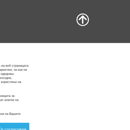
 на веб страницата.
ркетинг, за кои ни
е одеднаш.
опходни,
о користење на
ницата за
ат алатки на
ени на Вашите
Се согласувам