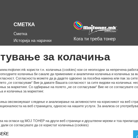
СМЕТКА
Сметка
Кога ти треба тонер
Историја на нарачки
д
Омилени
тување за колачиња
www.mojtoner.mk користи т.н. колачиња (cookies) кои се неопходни за непречена работа
неопходните колачиња би сакале да примениме и аналитички колачиња и колачиња за ма
гласност. Согласноста можете да ја дадете одвоено за посебна намена или пак за сит
ето „се согласувам“ Вие ја давате Вашата согласност за сите видови на колачиња: не
иња за маркетинг. Со одбирање на полето „не се согласувам“ Вие не се согласувате с
а и колачиња за маркетинг.
иња овозможуваат следење и анализирање на активностите на корисникот на веб стра
ционалноста на веб страницата, односно на нашите услуги. За анализа се употребува
ва на огласи од МОЈ ТОНЕР на други веб страници и друштвени мрежи и тоа прилагод
© COPYRIGHT APOLLO 2026
 дали се согласувате да се користат колачиња (cookies)
ВЕЌЕ