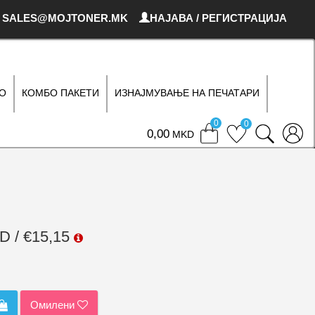
SALES@MOJTONER.MK
НАЈАВА / РЕГИСТРАЦИЈА
О
КОМБО ПАКЕТИ
ИЗНАЈМУВАЊЕ НА ПЕЧАТАРИ
0
0
0
MKD
D / €15,15
Омилени