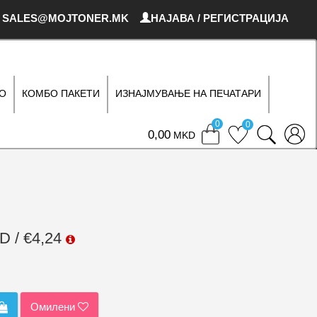
SALES@MOJTONER.MK
НАЈАВА / РЕГИСТРАЦИЈА
О
КОМБО ПАКЕТИ
ИЗНАЈМУВАЊЕ НА ПЕЧАТАРИ
0
0
0
MKD
D / €4,24
Омилени