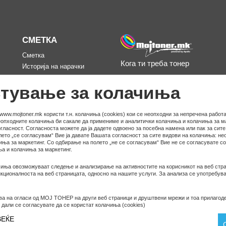
СМЕТКА
Сметка
Кога ти треба тонер
Историја на нарачки
д
Омилени
тување за колачиња
www.mojtoner.mk користи т.н. колачиња (cookies) кои се неопходни за непречена работа
неопходните колачиња би сакале да примениме и аналитички колачиња и колачиња за ма
гласност. Согласноста можете да ја дадете одвоено за посебна намена или пак за сит
ето „се согласувам“ Вие ја давате Вашата согласност за сите видови на колачиња: не
иња за маркетинг. Со одбирање на полето „не се согласувам“ Вие не се согласувате с
а и колачиња за маркетинг.
иња овозможуваат следење и анализирање на активностите на корисникот на веб стра
ционалноста на веб страницата, односно на нашите услуги. За анализа се употребува
ва на огласи од МОЈ ТОНЕР на други веб страници и друштвени мрежи и тоа прилагод
© COPYRIGHT APOLLO 2026
 дали се согласувате да се користат колачиња (cookies)
ВЕЌЕ