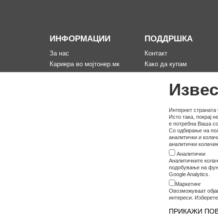
ИНФОРМАЦИИ
ПОДДРШКА
За нас
Контакт
Кариера во мојтонер.мк
Како да купам
Информации за испорака
Рекламација за произво
Извес
Политика за приватност
Мапа на сајтот
Услови на користење
Политика на користење
Интернет страната 
Исто така, покрај 
колачина
е потребна Ваша со
Со одбирање на пол
аналитички и колач
аналитички колачињ
Аналитички
Аналитичките колач
подобување на функ
Google Analytics.
Маркетинг
Овозможуваат обја
интереси. Изберете
ПРИКАЖИ ПО