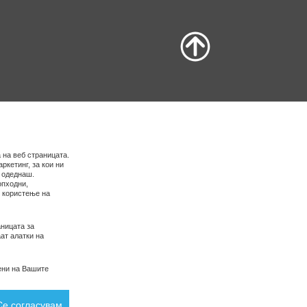
 на веб страницата.
ркетинг, за кои ни
е одеднаш.
опходни,
о користење на
ницата за
ат алатки на
ени на Вашите
Се согласувам