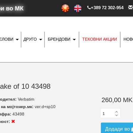
ри во МК
+389 72 302-954
ДЕЛОВИ
ДРУГО
БРЕНДОВИ
ТЕКОВНИ АКЦИИ
НОВ
ake of 10 43498
260,00 MK
одител:
Verbatim
на мојтонер.мк:
ver.d+sp10
ифра:
43498
ност:
Додади во