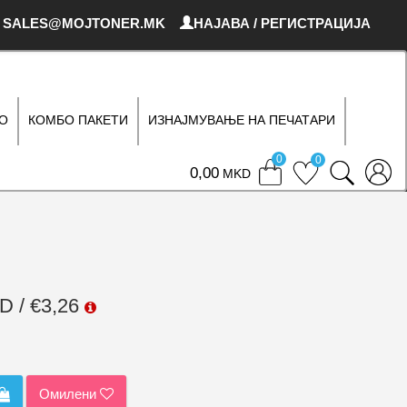
SALES@MOJTONER.MK
НАЈАВА / РЕГИСТРАЦИЈА
О
КОМБО ПАКЕТИ
ИЗНАЈМУВАЊЕ НА ПЕЧАТАРИ
0
0
0
MKD
D / €3,26
Омилени