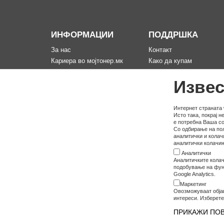
ИНФОРМАЦИИ
ПОДДРШКА
За нас
Контакт
Кариера во мојтонер.мк
Како да купам
Информации за испорака
Рекламација за произво
Извес
Политика за приватност
Мапа на сајтот
Услови на користење
Политика на користење
Интернет страната 
Исто така, покрај 
колачина
е потребна Ваша со
Со одбирање на пол
аналитички и колач
аналитички колачињ
Аналитички
Аналитичките колач
подобување на функ
Google Analytics.
Маркетинг
Овозможуваат обја
интереси. Изберете
ПРИКАЖИ ПО