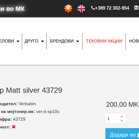
ри во МК
+389 72 302-954
ДЕЛОВИ
ДРУГО
БРЕНДОВИ
ТЕКОВНИ АКЦИИ
НОВ
 Matt silver 43729
200,00 MK
одител:
Verbatim
на мојтонер.мк:
ver.d-sp10s
ифра:
43729
ност:
Додади во