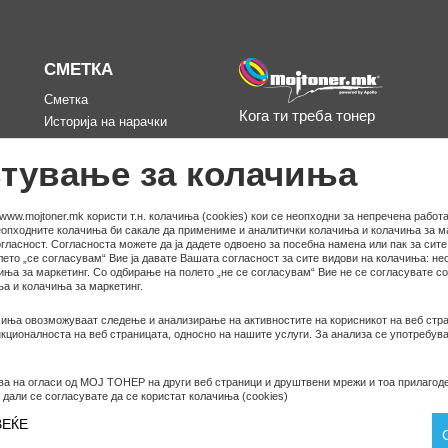
СМЕТКА
Сметка
Кога ти треба тонер
Историја на нарачки
д
Омилени
тување за колачиња
www.mojtoner.mk користи т.н. колачиња (cookies) кои се неопходни за непречена работа
неопходните колачиња би сакале да примениме и аналитички колачиња и колачиња за ма
гласност. Согласноста можете да ја дадете одвоено за посебна намена или пак за сит
ето „се согласувам“ Вие ја давате Вашата согласност за сите видови на колачиња: не
иња за маркетинг. Со одбирање на полето „не се согласувам“ Вие не се согласувате с
а и колачиња за маркетинг.
иња овозможуваат следење и анализирање на активностите на корисникот на веб стра
ционалноста на веб страницата, односно на нашите услуги. За анализа се употребува
ва на огласи од МОЈ ТОНЕР на други веб страници и друштвени мрежи и тоа прилагод
© COPYRIGHT APOLLO 2026
 дали се согласувате да се користат колачиња (cookies)
ВЕЌЕ