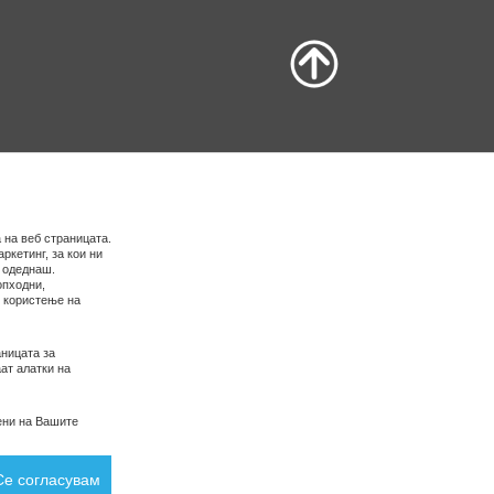
 на веб страницата.
ркетинг, за кои ни
е одеднаш.
опходни,
о користење на
ницата за
ат алатки на
ени на Вашите
Се согласувам