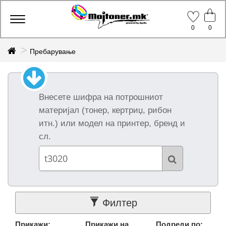
Производи
Toggle
0
0
navigation
Пребарување
Оригинални
брендови
Сите
Внесете шифра на потрошниот
оригинални
(1)
материјал (тонер, кертриџ, рибон
итн.) или модел на принтер, бренд и
Xerox (1)
сл.
Компатибилни
брендови
Сите
компатибилни
(2)
Anpoll (1)
Topjet (1)
Филтер
Групи
Прикажи:
Прикажи на
Подреди по: