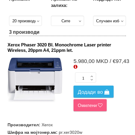
залиха:
Сите
групи (3)
Едно-
Функциски
3 производи
Принтери
(1)
Xerox Phaser 3020 BI. Monochrome Laser printer
Тонер
Wireless, 20ppm A4, 21ppm let.
Касети (2)
Подгрупи
5.980,00 MKD / €97,43
Сите подгрупи
(3)
Тонери за
Додади во
ласерски
принтери (2)
Омилени
Монохроматски
(1)
Производител:
Xerox
Шифра на мојтонер.мк:
pr.xer3020w