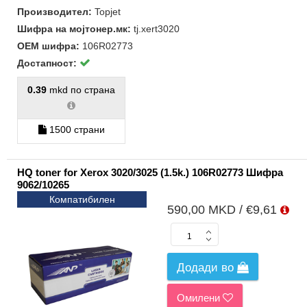
Производител:
Topjet
Шифра на мојтонер.мк:
tj.xert3020
ОЕМ шифра:
106R02773
Достапност:
0.39
mkd по страна
1500 страни
HQ toner for Xerox 3020/3025 (1.5k.) 106R02773 Шифра
9062/10265
Компатибилен
590,00 MKD / €9,61
Додади во
Омилени