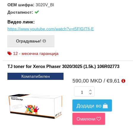
ОЕМ шифра:
3020V_BI
Достапност:
Видео линк:
https://www.youtube.com/watch?v=t5FlGITfi-E
Оградување!
12 - месечна гаранција
TJ toner for Xerox Phaser 3020/3025 (1.5k.) 106R02773
Компатибилен
590,00 MKD / €9,61
Додади во
Омилени