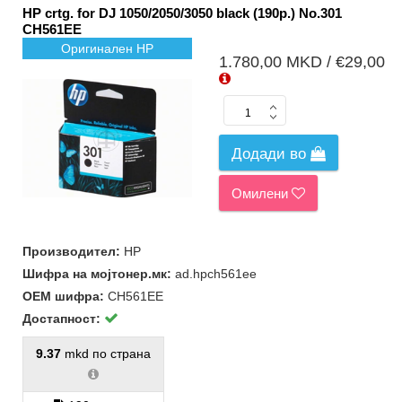
HP crtg. for DJ 1050/2050/3050 black (190p.) No.301
CH561EE
Оригинален HP
1.780,00 MKD / €29,00
Додади во
Омилени
Производител:
HP
Шифра на мојтонер.мк:
ad.hpch561ee
ОЕМ шифра:
CH561EE
Достапност:
9.37
mkd по страна