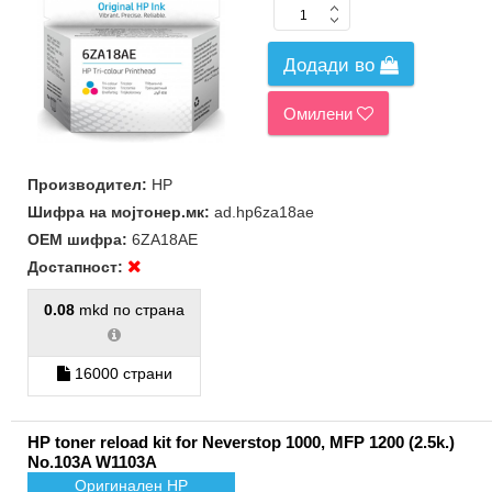
Додади во
Омилени
Производител:
HP
Шифра на мојтонер.мк:
ad.hp6za18ae
ОЕМ шифра:
6ZA18AE
Достапност:
0.08
mkd по страна
16000 страни
HP toner reload kit for Neverstop 1000, MFP 1200 (2.5k.)
No.103A W1103A
Оригинален HP