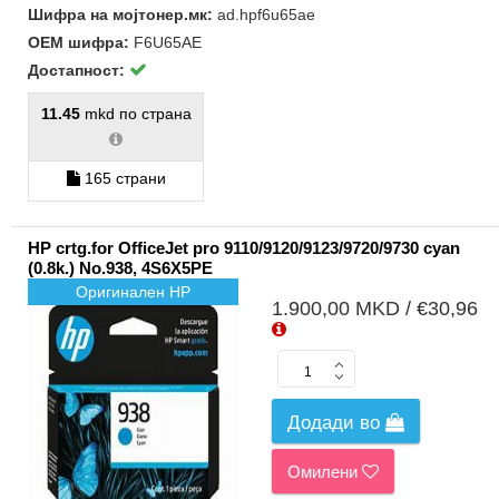
Шифра на мојтонер.мк:
ad.hpf6u65ae
ОЕМ шифра:
F6U65AE
Достапност:
11.45
mkd по страна
165 страни
HP crtg.for OfficeJet pro 9110/9120/9123/9720/9730 cyan
(0.8k.) No.938, 4S6X5PE
Оригинален HP
1.900,00 MKD / €30,96
Додади во
Омилени