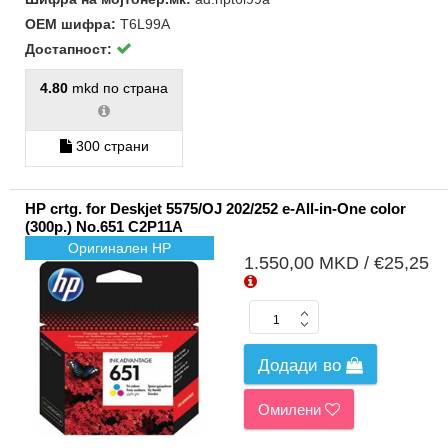
ОЕМ шифра:
T6L99A
Достапност:
4.80
mkd по страна
300 страни
HP crtg. for Deskjet 5575/OJ 202/252 e-All-in-One color
(300p.) No.651 C2P11A
Оригинален HP
1.550,00 MKD / €25,25
Додади во
Омилени