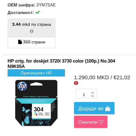
колорни
ласерски
ОЕМ шифра:
3YM75AE
принтери
(1)
Достапност:
Инк
3.44
mkd по страна
кертриџи
без глава
(38)
360 страни
Инк
кертриџи
со глава
(26)
HP crtg. for deskjet 3720/ 3730 color (100p.) No.304
N9K05A
Глава за
инк
Оригинален HP
кертриџи
1.290,00 MKD / €21,02
(1)
Колорни
(1)
Рефил
мастило
Додади во
за CISS
принтери
(4)
Омилени
Монитори
> 24" (1)