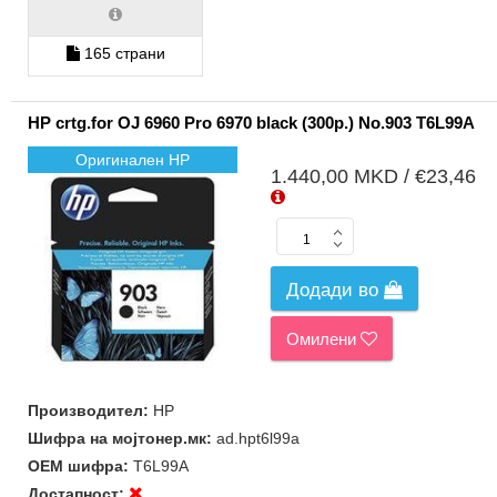
165 страни
HP crtg.for OJ 6960 Pro 6970 black (300p.) No.903 T6L99A
Оригинален HP
1.440,00 MKD / €23,46
Додади во
Омилени
Производител:
HP
Шифра на мојтонер.мк:
ad.hpt6l99a
ОЕМ шифра:
T6L99A
Достапност: