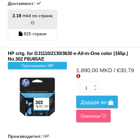
Достапност:
2.18
mkd по страна
825 страни
HP crtg. for DJ1110/2130/3630 e-All-in-One color (165p.)
No.302 F6U65AE
Оригинален HP
1.890,00 MKD / €30,79
Додади во
Омилени
Производител:
HP