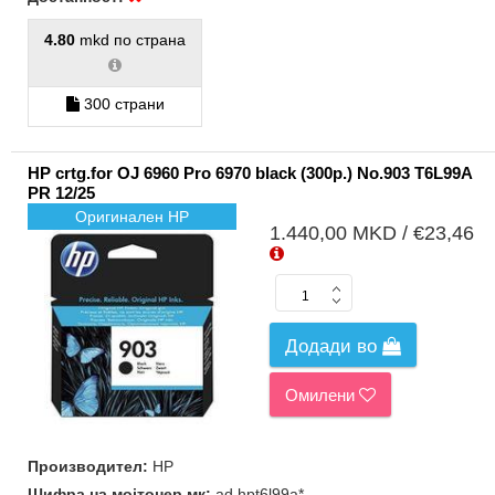
4.80
mkd по страна
300 страни
HP crtg.for OJ 6960 Pro 6970 black (300p.) No.903 T6L99A
PR 12/25
Оригинален HP
1.440,00 MKD / €23,46
Додади во
Омилени
Производител:
HP
Шифра на мојтонер.мк:
ad.hpt6l99a*