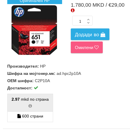
Оригинален HP
1.780,00 MKD / €29,00
Додади во
Омилени
Производител:
HP
Шифра на мојтонер.мк:
ad.hpc2p10A
ОЕМ шифра:
C2P10A
Достапност:
2.97
mkd по страна
600 страни