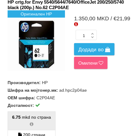
HP crtg.for Envy 5540/5644/7640/OfficeJet 200/250/5740
black (200p.) No.62 C2P04AE
Оригинален HP
1.350,00 MKD / €21,99
Додади во
Омилени
Производител:
HP
Шифра на мојтонер.мк:
ad.hpc2p04ae
ОЕМ шифра:
C2P04AE
Достапност:
6.75
mkd по страна
200 страни