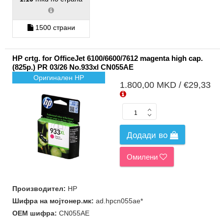
1500 страни
HP crtg. for OfficeJet 6100/6600/7612 magenta high cap.
(825p.) PR 03/26 No.933xl CN055AE
Оригинален HP
1.800,00 MKD / €29,33
Додади во
Омилени
Производител:
HP
Шифра на мојтонер.мк:
ad.hpcn055ae*
ОЕМ шифра:
CN055AE