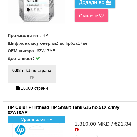
Додади во
Омилени
Производител:
HP
Шифра на мојтонер.мк:
ad.hp6za17ae
ОЕМ шифра:
6ZA17AE
Достапност:
0.08
mkd по страна
16000 страни
HP Color Printhead HP Smart Tank 615 no.51X c/m/y
6ZA18AE
Оригинален HP
1.310,00 MKD / €21,34