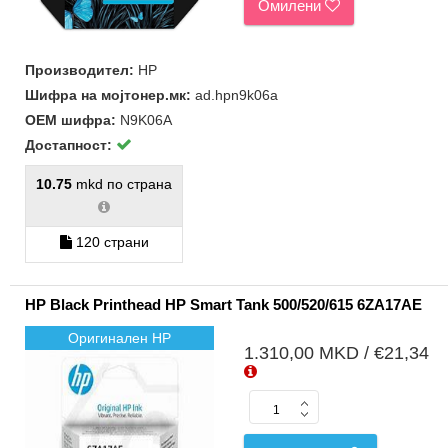
Омилени
Производител:
HP
Шифра на мојтонер.мк:
ad.hpn9k06a
ОЕМ шифра:
N9K06A
Достапност:
10.75
mkd по страна
120 страни
HP Black Printhead HP Smart Tank 500/520/615 6ZA17AE
Оригинален HP
1.310,00 MKD / €21,34