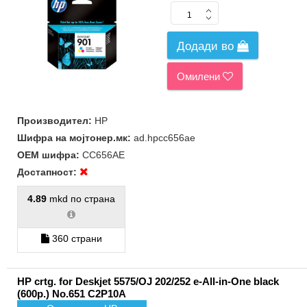
Додади во
Омилени
Производител:
HP
Шифра на мојтонер.мк:
ad.hpcc656ae
ОЕМ шифра:
CC656AE
Достапност:
4.89
mkd по страна
360 страни
HP crtg. for Deskjet 5575/OJ 202/252 e-All-in-One black
(600p.) No.651 C2P10A