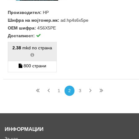
Производител:
HP
Шифра на мојтонер.мк:
ad.hp4s6x5pe
ОЕМ шифра:
4S6X5PE
Достапност:
2.38
mkd по страна
800 страни
1
2
3
ИНФОРМАЦИИ
За нас