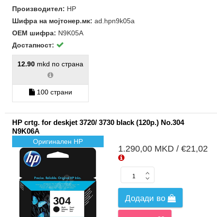
Производител:
HP
Шифра на мојтонер.мк:
ad.hpn9k05a
ОЕМ шифра:
N9K05A
Достапност:
12.90
mkd по страна
100 страни
HP crtg. for deskjet 3720/ 3730 black (120p.) No.304
N9K06A
Оригинален HP
1.290,00 MKD / €21,02
Додади во