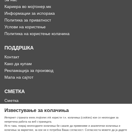
Кариера во мојтонер.мк
Информации за испорака
Политика за приватност
Услови на користење
Политика на користење колачина
ПОДДРШКА
Контакт
Како да купам
Рекламација за производ
Мапа на сајтот
СМЕТКА
Сметка
Историја на нарачки
Известување за колачиња
Омилени
Интернет страната www.mojtoner.mk користи т.н. колачиња (cookies) кои се неопходни за
непречена работа на веб страницата.
Исто така, покрај неопходните колачиња би сакале да примениме и аналитички колачиња и
колачиња за маркетинг, за кои ни е потребна Ваша согласност. Согласноста можете да ја дадете