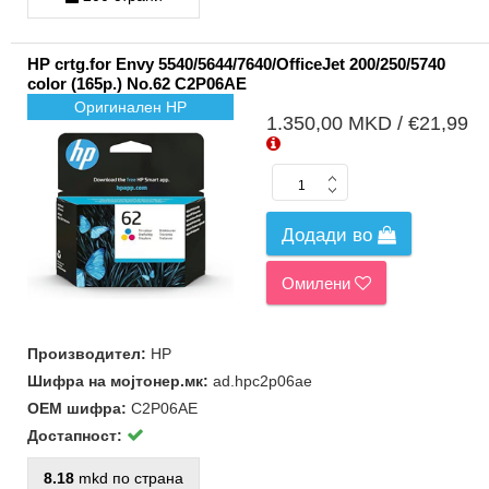
HP crtg.for Envy 5540/5644/7640/OfficeJet 200/250/5740
color (165p.) No.62 C2P06AE
Оригинален HP
1.350,00 MKD / €21,99
Додади во
Омилени
Производител:
HP
Шифра на мојтонер.мк:
ad.hpc2p06ae
ОЕМ шифра:
C2P06AE
Достапност:
8.18
mkd по страна