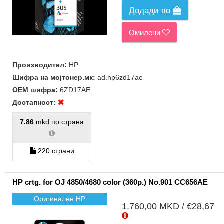
Додади во
Омилени
Производител:
HP
Шифра на мојтонер.мк:
ad.hp6zd17ae
ОЕМ шифра:
6ZD17AE
Достапност:
7.86
mkd по страна
220 страни
HP crtg. for OJ 4850/4680 color (360p.) No.901 CC656AE
Оригинален HP
1.760,00 MKD / €28,67