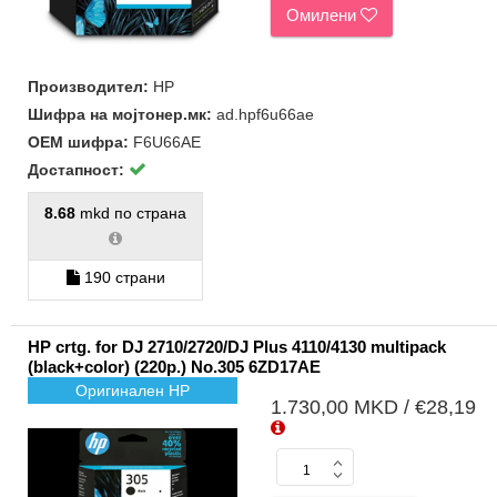
Омилени
Производител:
HP
Шифра на мојтонер.мк:
ad.hpf6u66ae
ОЕМ шифра:
F6U66AE
Достапност:
8.68
mkd по страна
190 страни
HP crtg. for DJ 2710/2720/DJ Plus 4110/4130 multipack
(black+color) (220p.) No.305 6ZD17AE
Оригинален HP
1.730,00 MKD / €28,19