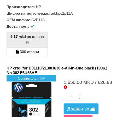
Производител:
HP
Шифра на мојтонер.мк:
ad.hpc2p11A
ОЕМ шифра:
C2P11A
Достапност:
5.17
mkd по страна
300 страни
HP crtg. for DJ1110/2130/3630 e-All-in-One black (190p.)
No.302 F6U66AE
Оригинален HP
1.650,00 MKD / €26,88
Додади во