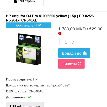
190 страни
HP crtg. for OJ Pro 8100/8600 yellow (1.5p.) PR 02/26
No.951xl CN048AE
Оригинален HP
1.780,00 MKD / €29,00
Додади во
Омилени
Производител:
HP
Шифра на мојтонер.мк:
ad.hpcn048ae*
ОЕМ шифра:
CN048AE
Достапност:
1.19
mkd по страна