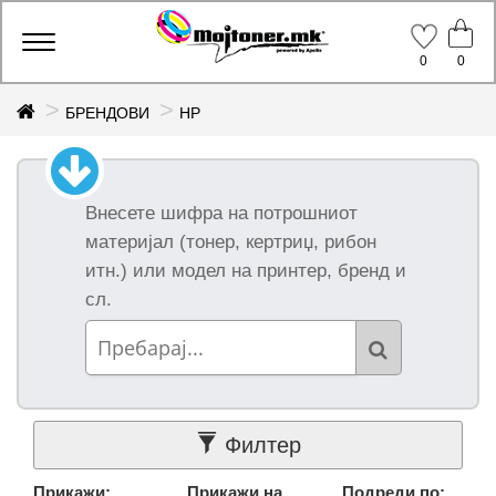
Производи
Toggle
0
0
navigation
БРЕНДОВИ
HP
Групи
Внесете шифра на потрошниот
Сите групи
(114)
материјал (тонер, кертриџ, рибон
Канцелариски
итн.) или модел на принтер, бренд и
материјал (1)
сл.
Мулти-
Функциски
Принтери (1)
Тонер Касети
(39)
Барабани (3)
Филтер
Инк Кертриџи
(69)
Прикажи:
Прикажи на
Подреди по: