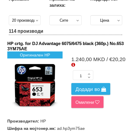
залиха:
ИТ опрема
(1)
Подгрупи
114 производи
Сите
подгрупи
HP crtg. for DJ Advantage 6075/6475 black (360p.) No.653
(113)
3YM75AE
Тонери за
Оригинален HP
ласерски
1.240,00 MKD / €20,20
принтери
(9)
Тонери за
колорни
ласерски
принтери
Додади во
(30)
Барабани
Омилени
за
ласерски
принтери
(2)
Производител:
HP
Барабани
Шифра на мојтонер.мк:
ad.hp3ym75ae
за