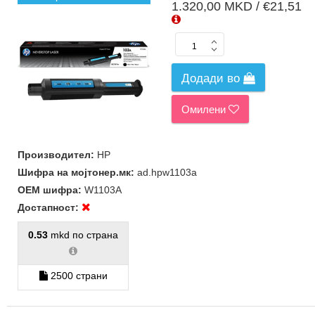
1.320,00 MKD / €21,51
Додади во
Омилени
Производител:
HP
Шифра на мојтонер.мк:
ad.hpw1103a
ОЕМ шифра:
W1103A
Достапност:
0.53
mkd по страна
2500 страни