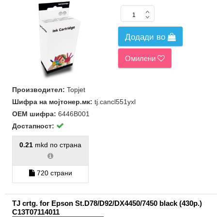
Додади во
Омилени
Производител:
Topjet
Шифра на мојтонер.мк:
tj.cancl551yxl
ОЕМ шифра:
6446B001
Достапност:
0.21
mkd по страна
720 страни
TJ crtg. for Epson St.D78/D92/DX4450/7450 black (430p.)
C13T07114011