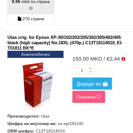
0.56
mkd по страна
270 страни
Utax crtg. for Epson XP-30/102/202/205/302/305/402/405
black (high capacity) No.18XL (470p.) C13T18114010, EI-
T01811 BK*E
Компатибилен
150,00 MKD / €2,44
Додади во
Омилени
Производител:
Utax
Шифра на мојтонер.мк:
ux.ept181140
ОЕМ шифра:
C13T18114010