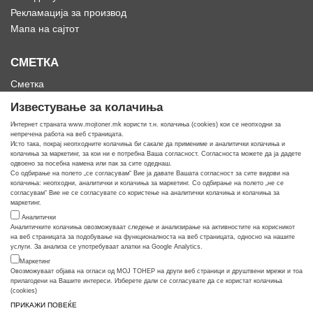
Рекламација за производ
Мапа на сајтот
СМЕТКА
Сметка
Историја на нарачки
Известување за колачиња
Омилени
Интернет страната www.mojtoner.mk користи т.н. колачиња (cookies) кои се неопходни за
непречена работа на веб страницата.
Исто така, покрај неопходните колачиња би сакале да примениме и аналитички колачиња и
колачиња за маркетинг, за кои ни е потребна Ваша согласност. Согласноста можете да ја дадете
одвоено за посебна намена или пак за сите одеднаш.
Со одбирање на полето „се согласувам“ Вие ја давате Вашата согласност за сите видови на
Кога ти треба тонер
колачиња: неопходни, аналитички и колачиња за маркетинг. Со одбирање на полето „не се
согласувам“ Вие не се согласувате со користење на аналитички колачиња и колачиња за
маркетинг.
Аналитички
Аналитичките колачиња овозможуваат следење и анализирање на активностите на корисникот
на веб страницата за подобување на функционалноста на веб страницата, односно на нашите
услуги. За анализа се употребуваат алатки на Google Analytics.
Маркетинг
Овозможуваат објава на огласи од МОЈ ТОНЕР на други веб страници и друштвени мрежи и тоа
прилагодени на Вашите интереси. Изберете дали се согласувате да се користат колачиња
(cookies)
ПРИКАЖИ ПОВЕЌЕ