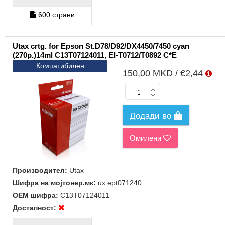
600 страни
Utax crtg. for Epson St.D78/D92/DX4450/7450 cyan
(270p.)14ml C13T07124011, EI-T0712/T0892 C*E
Компатибилен
150,00 MKD / €2,44
Додади во
Омилени
Производител:
Utax
Шифра на мојтонер.мк:
ux.ept071240
ОЕМ шифра:
C13T07124011
Достапност: