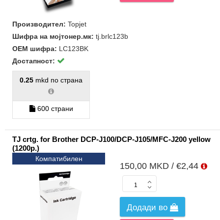
Производител:
Topjet
Шифра на мојтонер.мк:
tj.brlc123b
ОЕМ шифра:
LC123BK
Достапност:
0.25
mkd по страна
600 страни
TJ crtg. for Brother DCP-J100/DCP-J105/MFC-J200 yellow
(1200p.)
Компатибилен
150,00 MKD / €2,44
Додади во