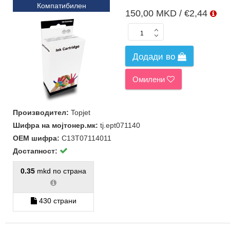
Компатибилен
150,00 MKD / €2,44
Додади во
Омилени
Производител:
Topjet
Шифра на мојтонер.мк:
tj.ept071140
ОЕМ шифра:
C13T07114011
Достапност:
0.35
mkd по страна
430 страни