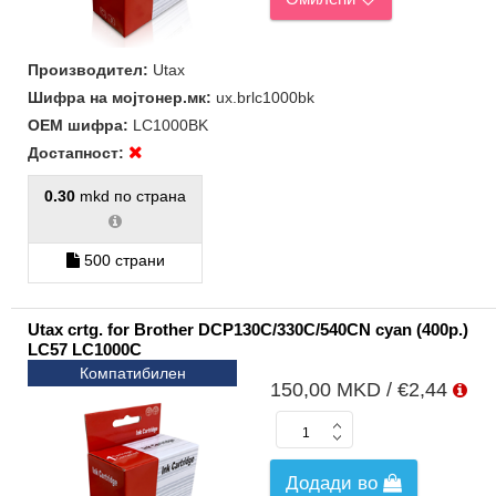
Производител:
Utax
Шифра на мојтонер.мк:
ux.brlc1000bk
ОЕМ шифра:
LC1000BK
Достапност:
0.30
mkd по страна
500 страни
Utax crtg. for Brother DCP130C/330C/540CN cyan (400p.)
LC57 LC1000C
Компатибилен
150,00 MKD / €2,44
Додади во