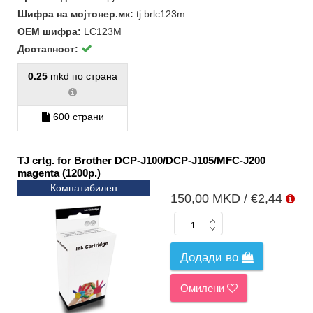
Шифра на мојтонер.мк:
tj.brlc123m
ОЕМ шифра:
LC123M
Достапност:
0.25
mkd по страна
600 страни
TJ crtg. for Brother DCP-J100/DCP-J105/MFC-J200
magenta (1200p.)
Компатибилен
150,00 MKD / €2,44
Додади во
Омилени