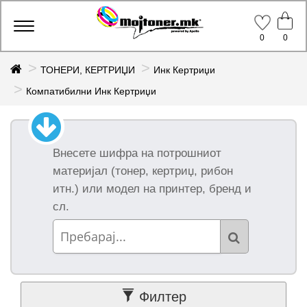
Производи
Toggle
0
0
navigation
ТОНЕРИ, КЕРТРИЏИ
Инк Кертриџи
Компатибилни
Компатибилни Инк Кертриџи
брендови
Сите
компатибилни
(281)
Внесете шифра на потрошниот
материјал (тонер, кертриџ, рибон
Graphic Jet
(5)
итн.) или модел на принтер, бренд и
Green (10)
сл.
Ninestar (1)
Topjet (93)
Utax (154)
Various (18)
Подгрупи
Филтер