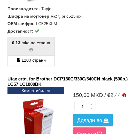
Производител:
Topjet
Шифра на мојтонер.мк:
tj.brlc525mxl
ОЕМ шифра:
LC525XLM
Достапност:
0.13
mkd по страна
1200 страни
Utax crtg. for Brother DCP130C/330C/540CN black (500p.)
LC57 LC1000BK
Компатибилен
150,00 MKD / €2,44
Додади во
Омилени