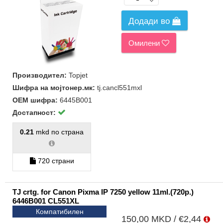
Додади во
Омилени
Производител:
Topjet
Шифра на мојтонер.мк:
tj.cancl551mxl
ОЕМ шифра:
6445B001
Достапност:
0.21
mkd по страна
720 страни
TJ crtg. for Canon Pixma IP 7250 yellow 11ml.(720p.)
6446B001 CL551XL
Компатибилен
150,00 MKD / €2,44