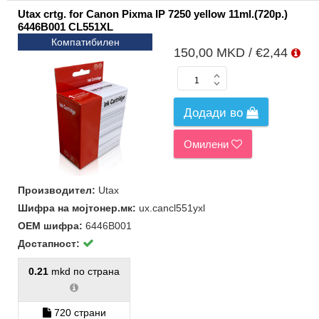
Utax crtg. for Canon Pixma IP 7250 yellow 11ml.(720p.)
6446B001 CL551XL
Компатибилен
150,00 MKD / €2,44
Додади во
Омилени
Производител:
Utax
Шифра на мојтонер.мк:
ux.cancl551yxl
ОЕМ шифра:
6446B001
Достапност:
0.21
mkd по страна
720 страни