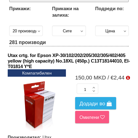
Прикажи:
Прикажи на
Подреди по:
Сите
подгрупи
залиха:
(281)
Инк
кертриџи
без
глава
281 производи
(212)
Utax crtg. for Epson XP-30/102/202/205/302/305/402/405
Инк
кертриџи
yellow (high capacity) No.18XL (450p.) C13T18144010, EI-
со глава
T01814 Y*E
(34)
Компатибилен
150,00 MKD / €2,44
Рефил
мастило
за CISS
принтери
(35)
Додади во
Омилени
Производител:
Utax