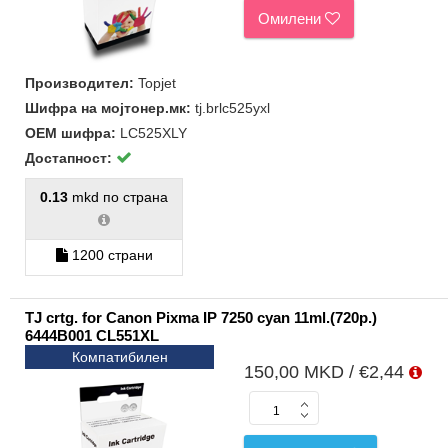
Омилени
Производител:
Topjet
Шифра на мојтонер.мк:
tj.brlc525yxl
ОЕМ шифра:
LC525XLY
Достапност:
0.13
mkd по страна
1200 страни
TJ crtg. for Canon Pixma IP 7250 cyan 11ml.(720p.)
6444B001 CL551XL
Компатибилен
150,00 MKD / €2,44