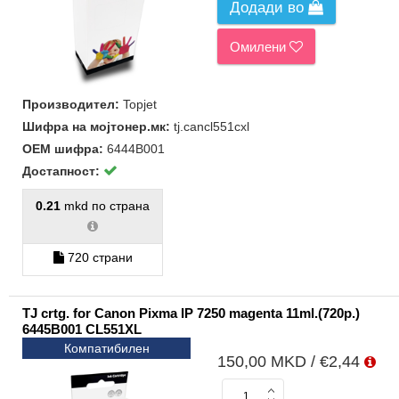
Додади во
Омилени
Производител:
Topjet
Шифра на мојтонер.мк:
tj.cancl551cxl
ОЕМ шифра:
6444B001
Достапност:
0.21
mkd по страна
720 страни
TJ crtg. for Canon Pixma IP 7250 magenta 11ml.(720p.)
6445B001 CL551XL
Компатибилен
150,00 MKD / €2,44