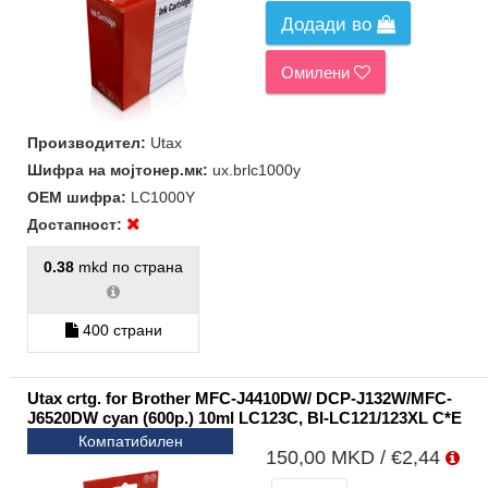
Додади во
Омилени
Производител:
Utax
Шифра на мојтонер.мк:
ux.brlc1000y
ОЕМ шифра:
LC1000Y
Достапност:
0.38
mkd по страна
400 страни
Utax crtg. for Brother MFC-J4410DW/ DCP-J132W/MFC-
J6520DW cyan (600p.) 10ml LC123C, BI-LC121/123XL C*E
Компатибилен
150,00 MKD / €2,44