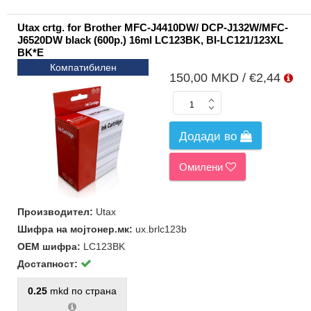
Utax crtg. for Brother MFC-J4410DW/ DCP-J132W/MFC-
J6520DW black (600p.) 16ml LC123BK, BI-LC121/123XL
BK*E
Компатибилен
150,00 MKD / €2,44
Додади во
Омилени
Производител:
Utax
Шифра на мојтонер.мк:
ux.brlc123b
ОЕМ шифра:
LC123BK
Достапност:
0.25
mkd по страна