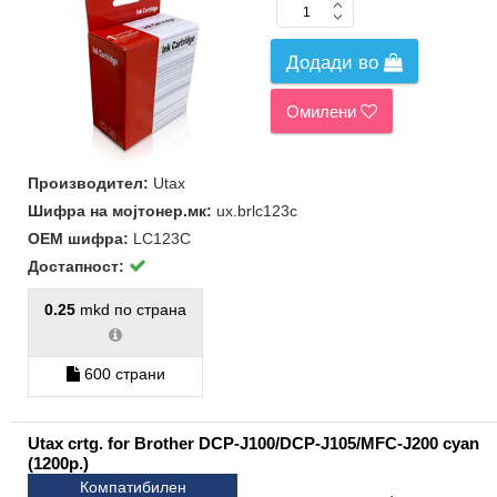
Додади во
Омилени
Производител:
Utax
Шифра на мојтонер.мк:
ux.brlc123c
ОЕМ шифра:
LC123C
Достапност:
0.25
mkd по страна
600 страни
Utax crtg. for Brother DCP-J100/DCP-J105/MFC-J200 cyan
(1200p.)
Компатибилен