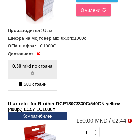
Омилени
Производител:
Utax
Шифра на мојтонер.мк:
ux.brlc1000c
ОЕМ шифра:
LC1000C
Достапност:
0.30
mkd по страна
500 страни
Utax crtg. for Brother DCP130C/330C/540CN yellow
(400p.) LC57 LC1000Y
Компатибилен
150,00 MKD / €2,44