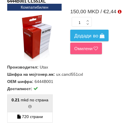
6444B001 CL551XL
Компатибилен
150,00 MKD / €2,44
Додади во
Омилени
Производител:
Utax
Шифра на мојтонер.мк:
ux.cancl551cxl
ОЕМ шифра:
6444B001
Достапност:
0.21
mkd по страна
720 страни