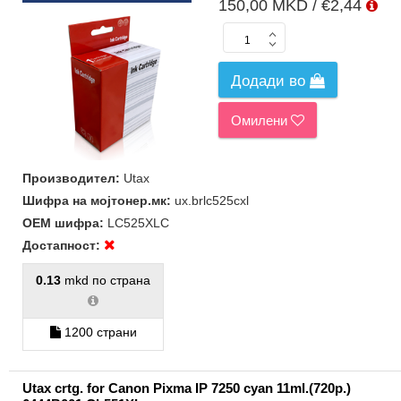
150,00 MKD / €2,44
Додади во
Омилени
Производител:
Utax
Шифра на мојтонер.мк:
ux.brlc525cxl
ОЕМ шифра:
LC525XLC
Достапност:
0.13
mkd по страна
1200 страни
Utax crtg. for Canon Pixma IP 7250 cyan 11ml.(720p.)