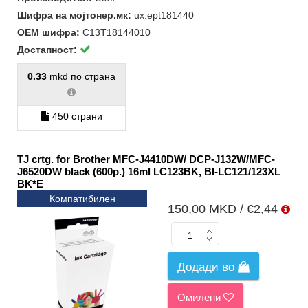
Шифра на мојтонер.мк:
ux.ept181440
ОЕМ шифра:
C13T18144010
Достапност:
0.33
mkd по страна
450 страни
TJ crtg. for Brother MFC-J4410DW/ DCP-J132W/MFC-
J6520DW black (600p.) 16ml LC123BK, BI-LC121/123XL
BK*E
Компатибилен
150,00 MKD / €2,44
Додади во
Омилени