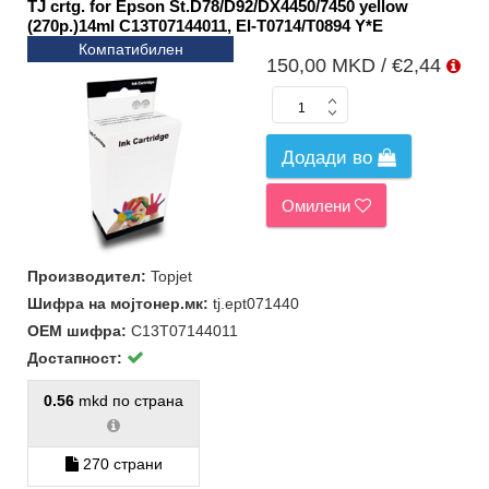
TJ crtg. for Epson St.D78/D92/DX4450/7450 yellow
(270p.)14ml C13T07144011, EI-T0714/T0894 Y*E
Компатибилен
150,00 MKD / €2,44
Додади во
Омилени
Производител:
Topjet
Шифра на мојтонер.мк:
tj.ept071440
ОЕМ шифра:
C13T07144011
Достапност:
0.56
mkd по страна
270 страни