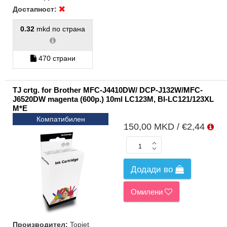
Достапност:
0.32
mkd по страна
470 страни
TJ crtg. for Brother MFC-J4410DW/ DCP-J132W/MFC-
J6520DW magenta (600p.) 10ml LC123M, BI-LC121/123XL
M*E
Компатибилен
150,00 MKD / €2,44
Додади во
Омилени
Производител:
Topjet