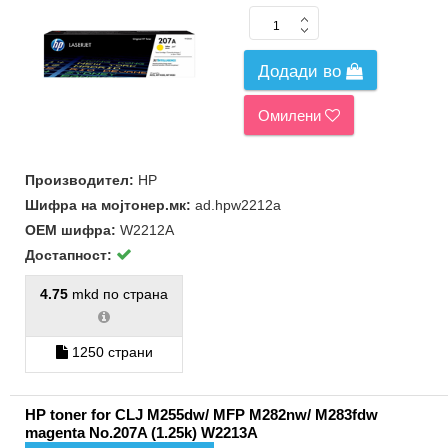
Додади во
Омилени
Производител:
HP
Шифра на мојтонер.мк:
ad.hpw2212a
ОЕМ шифра:
W2212A
Достапност:
4.75
mkd по страна
1250 страни
HP toner for CLJ M255dw/ MFP M282nw/ M283fdw
magenta No.207A (1.25k) W2213A