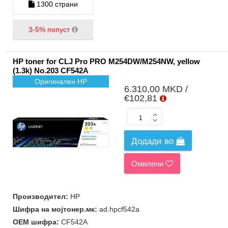
1300 страни
3-5% попуст
HP toner for CLJ Pro PRO M254DW/M254NW, yellow
(1.3k) No.203 CF542A
Оригинален HP
6.310,00 MKD /
€102,81
Додади во
Омилени
Производител:
HP
Шифра на мојтонер.мк:
ad.hpcf542a
ОЕМ шифра:
CF542A