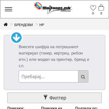
Производи
Toggle
0
0
navigation
БРЕНДОВИ
HP
Групи
Внесете шифра на потрошниот
Сите групи
(114)
материјал (тонер, кертриџ, рибон
Канцелариски
итн.) или модел на принтер, бренд и
материјал (1)
сл.
Мулти-
Функциски
Принтери (1)
Тонер Касети
(39)
Барабани (3)
Филтер
Инк Кертриџи
(69)
Прикажи:
Прикажи на
Подреди по: