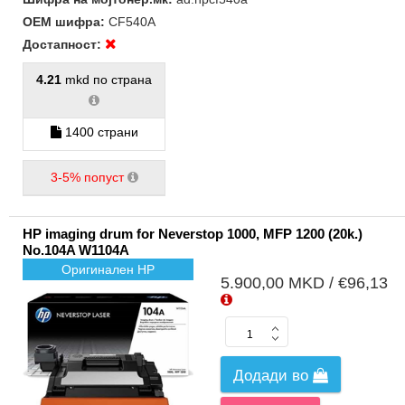
ОЕМ шифра:
CF540A
Достапност:
4.21
mkd по страна
1400 страни
3-5% попуст
HP imaging drum for Neverstop 1000, MFP 1200 (20k.)
No.104A W1104A
Оригинален HP
5.900,00 MKD / €96,13
Додади во