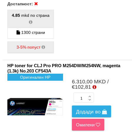
Достапност:
4.85
mkd по страна
1300 страни
3-5% попуст
HP toner for CLJ Pro PRO M254DW/M254NW, magenta
(1.3k) No.203 CF543A
Оригинален HP
6.310,00 MKD /
€102,81
Додади во
Омилени