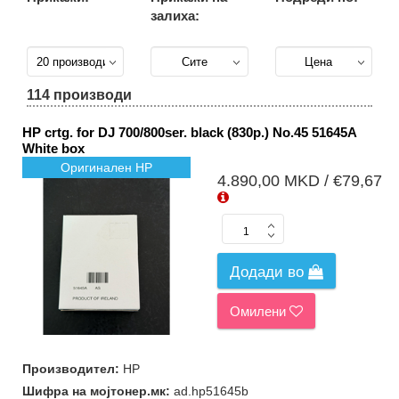
залиха:
ИТ опрема
(1)
Подгрупи
114 производи
Сите
подгрупи
HP crtg. for DJ 700/800ser. black (830p.) No.45 51645A
(113)
White box
Тонери за
Оригинален HP
ласерски
4.890,00 MKD / €79,67
принтери
(9)
Тонери за
колорни
ласерски
принтери
Додади во
(30)
Барабани
Омилени
за
ласерски
принтери
(2)
Производител:
HP
Барабани
Шифра на мојтонер.мк:
ad.hp51645b
за