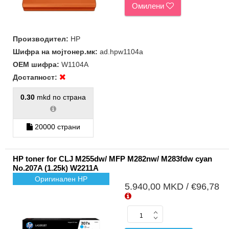
Омилени
Производител:
HP
Шифра на мојтонер.мк:
ad.hpw1104a
ОЕМ шифра:
W1104A
Достапност:
0.30
mkd по страна
20000 страни
HP toner for CLJ M255dw/ MFP M282nw/ M283fdw cyan
No.207A (1.25k) W2211A
Оригинален HP
5.940,00 MKD / €96,78