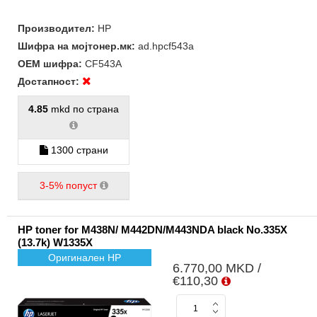
Производител:
HP
Шифра на мојтонер.мк:
ad.hpcf543a
ОЕМ шифра:
CF543A
Достапност:
4.85
mkd по страна
1300 страни
3-5% попуст
HP toner for M438N/ M442DN/M443NDA black No.335X
(13.7k) W1335X
Оригинален HP
6.770,00 MKD /
€110,30