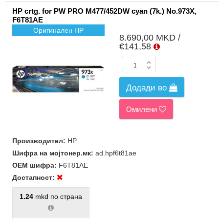
HP crtg. for PW PRO M477/452DW cyan (7k.) No.973X,
F6T81AE
Оригинален HP
8.690,00 MKD /
€141,58
Додади во
Омилени
Производител:
HP
Шифра на мојтонер.мк:
ad.hpf6t81ae
ОЕМ шифра:
F6T81AE
Достапност:
1.24
mkd по страна