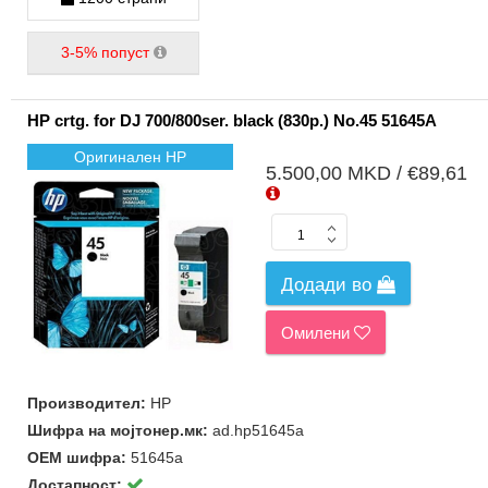
3-5% попуст
HP crtg. for DJ 700/800ser. black (830p.) No.45 51645A
Оригинален HP
5.500,00 MKD / €89,61
Додади во
Омилени
Производител:
HP
Шифра на мојтонер.мк:
ad.hp51645a
ОЕМ шифра:
51645a
Достапност: