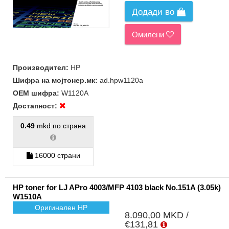
Додади во
Омилени
Производител:
HP
Шифра на мојтонер.мк:
ad.hpw1120a
ОЕМ шифра:
W1120A
Достапност:
0.49
mkd по страна
16000 страни
HP toner for LJ APro 4003/MFP 4103 black No.151A (3.05k)
W1510A
Оригинален HP
8.090,00 MKD /
€131,81