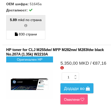
колорни
ласерски
ОЕМ шифра:
51645a
принтери
(1)
Достапност:
Инк
5.89
mkd по страна
кертриџи
без глава
(38)
830 страни
Инк
кертриџи
со глава
(26)
HP toner for CLJ M255dw/ MFP M282nw/ M283fdw black
No.207A (1.35k) W2210A
Глава за
инк
Оригинален HP
кертриџи
5.350,00 MKD / €87,16
(1)
Колорни
(1)
Рефил
мастило
Додади во
за CISS
принтери
(4)
Омилени
Монитори
> 24" (1)