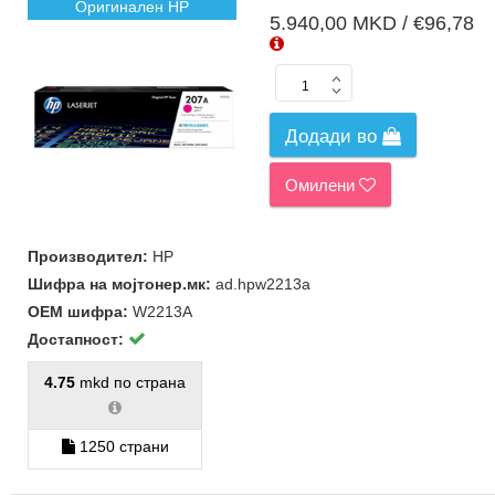
Оригинален HP
5.940,00 MKD / €96,78
Додади во
Омилени
Производител:
HP
Шифра на мојтонер.мк:
ad.hpw2213a
ОЕМ шифра:
W2213A
Достапност:
4.75
mkd по страна
1250 страни