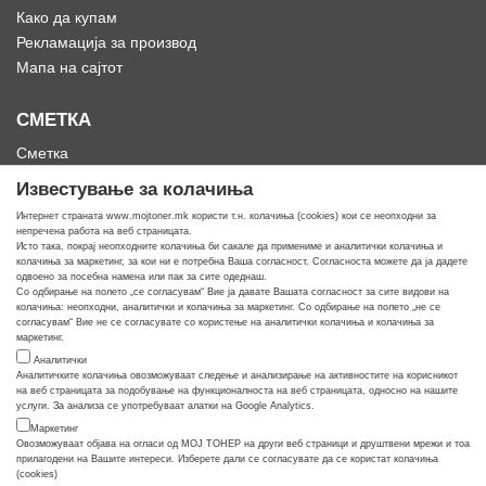
Како да купам
Рекламација за производ
Мапа на сајтот
СМЕТКА
Сметка
Историја на нарачки
Известување за колачиња
Омилени
Интернет страната www.mojtoner.mk користи т.н. колачиња (cookies) кои се неопходни за
непречена работа на веб страницата.
Исто така, покрај неопходните колачиња би сакале да примениме и аналитички колачиња и
колачиња за маркетинг, за кои ни е потребна Ваша согласност. Согласноста можете да ја дадете
одвоено за посебна намена или пак за сите одеднаш.
Со одбирање на полето „се согласувам“ Вие ја давате Вашата согласност за сите видови на
Кога ти треба тонер
колачиња: неопходни, аналитички и колачиња за маркетинг. Со одбирање на полето „не се
согласувам“ Вие не се согласувате со користење на аналитички колачиња и колачиња за
маркетинг.
Аналитички
Аналитичките колачиња овозможуваат следење и анализирање на активностите на корисникот
на веб страницата за подобување на функционалноста на веб страницата, односно на нашите
услуги. За анализа се употребуваат алатки на Google Analytics.
Маркетинг
Овозможуваат објава на огласи од МОЈ ТОНЕР на други веб страници и друштвени мрежи и тоа
прилагодени на Вашите интереси. Изберете дали се согласувате да се користат колачиња
(cookies)