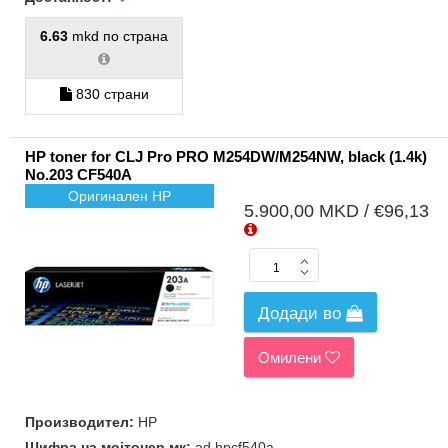
6.63
mkd по страна
830 страни
HP toner for CLJ Pro PRO M254DW/M254NW, black (1.4k)
No.203 CF540A
Оригинален HP
5.900,00 MKD / €96,13
Додади во
Омилени
Производител:
HP
Шифра на мојтонер.мк:
ad.hpcf540a