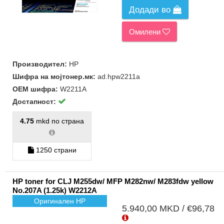
Додади во
Омилени
Производител:
HP
Шифра на мојтонер.мк:
ad.hpw2211a
ОЕМ шифра:
W2211A
Достапност:
4.75
mkd по страна
1250 страни
HP toner for CLJ M255dw/ MFP M282nw/ M283fdw yellow
No.207A (1.25k) W2212A
Оригинален HP
5.940,00 MKD / €96,78