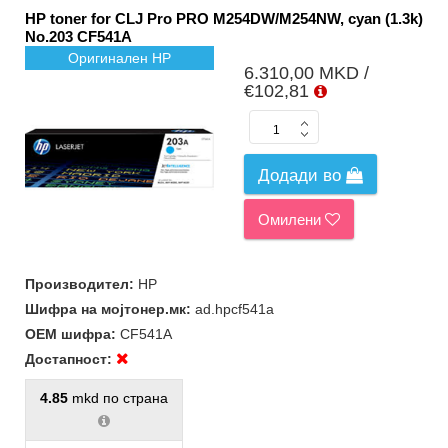
HP toner for CLJ Pro PRO M254DW/M254NW, cyan (1.3k)
No.203 CF541A
Оригинален HP
6.310,00 MKD /
€102,81
Додади во
Омилени
Производител:
HP
Шифра на мојтонер.мк:
ad.hpcf541a
ОЕМ шифра:
CF541A
Достапност:
4.85
mkd по страна