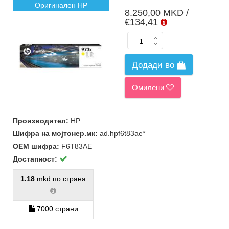
Оригинален HP
8.250,00 MKD /
€134,41
Додади во
Омилени
Производител:
HP
Шифра на мојтонер.мк:
ad.hpf6t83ae*
ОЕМ шифра:
F6T83AE
Достапност:
1.18
mkd по страна
7000 страни