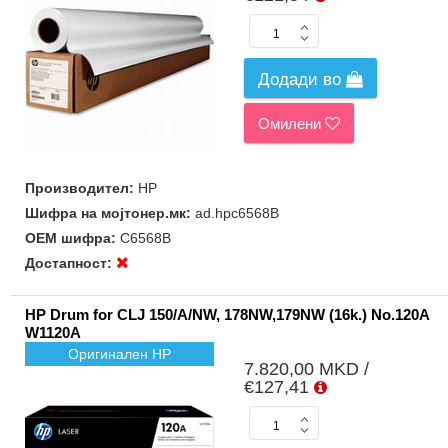
Додади во
Омилени
Производител:
HP
Шифра на мојтонер.мк:
ad.hpc6568B
ОЕМ шифра:
C6568B
Достапност:
HP Drum for CLJ 150/A/NW, 178NW,179NW (16k.) No.120A
W1120A
Оригинален HP
7.820,00 MKD /
€127,41