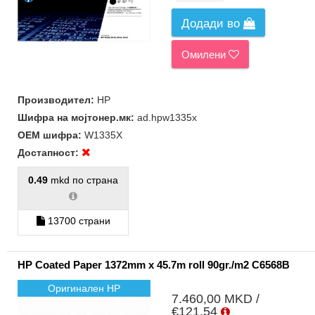
Додади во
Омилени
Производител:
HP
Шифра на мојтонер.мк:
ad.hpw1335x
ОЕМ шифра:
W1335X
Достапност:
0.49
mkd по страна
13700 страни
HP Coated Paper 1372mm x 45.7m roll 90gr./m2 C6568B
Оригинален HP
7.460,00 MKD /
€121,54