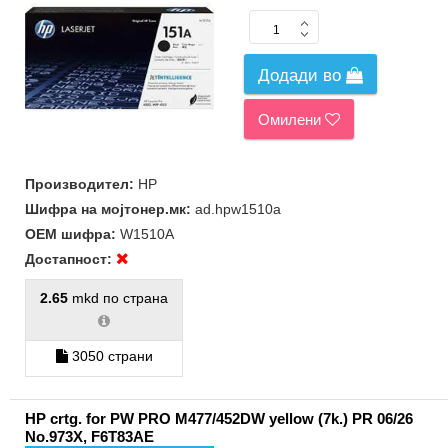
Додади во
Омилени
Производител:
HP
Шифра на мојтонер.мк:
ad.hpw1510a
ОЕМ шифра:
W1510A
Достапност:
2.65
mkd по страна
3050 страни
HP crtg. for PW PRO M477/452DW yellow (7k.) PR 06/26
No.973X, F6T83AE