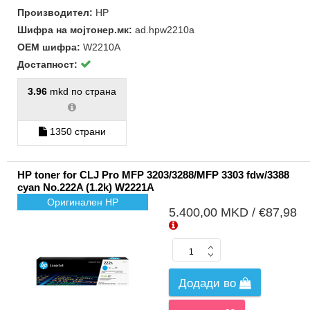
Производител:
HP
Шифра на мојтонер.мк:
ad.hpw2210a
ОЕМ шифра:
W2210A
Достапност:
3.96
mkd по страна
1350 страни
HP toner for CLJ Pro MFP 3203/3288/MFP 3303 fdw/3388
cyan No.222A (1.2k) W2221A
Оригинален HP
5.400,00 MKD / €87,98
Додади во