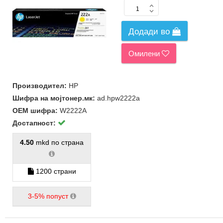
Додади во
Омилени
Производител:
HP
Шифра на мојтонер.мк:
ad.hpw2222a
ОЕМ шифра:
W2222A
Достапност:
4.50
mkd по страна
1200 страни
3-5% попуст