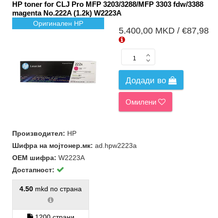
HP toner for CLJ Pro MFP 3203/3288/MFP 3303 fdw/3388
magenta No.222A (1.2k) W2223A
Оригинален HP
5.400,00 MKD / €87,98
Додади во
Омилени
Производител:
HP
Шифра на мојтонер.мк:
ad.hpw2223a
ОЕМ шифра:
W2223A
Достапност:
4.50
mkd по страна
1200 страни