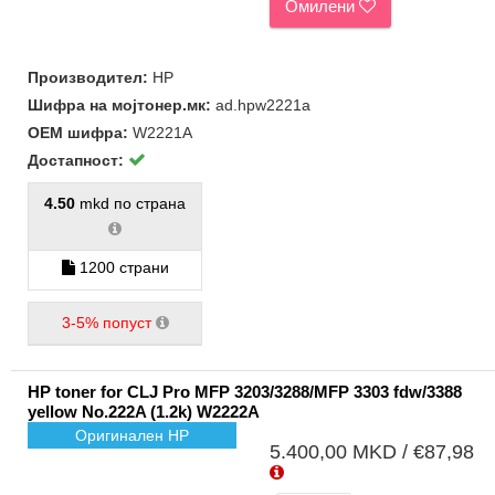
Омилени
Производител:
HP
Шифра на мојтонер.мк:
ad.hpw2221a
ОЕМ шифра:
W2221A
Достапност:
4.50
mkd по страна
1200 страни
3-5% попуст
HP toner for CLJ Pro MFP 3203/3288/MFP 3303 fdw/3388
yellow No.222A (1.2k) W2222A
Оригинален HP
5.400,00 MKD / €87,98