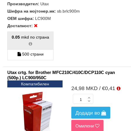
Производител:
Utax
Шифра на мојтонер.мк:
sb.brlc900m
ОЕМ шифра:
LC900M
Достапност:
0.05
mkd по страна
500 страни
Utax crtg. for Brother MFC210C/410C/DCP110C cyan
(500p.) LC900/950C
Компатибилен
24,98 MKD / €0,41
Додади во
Омилени