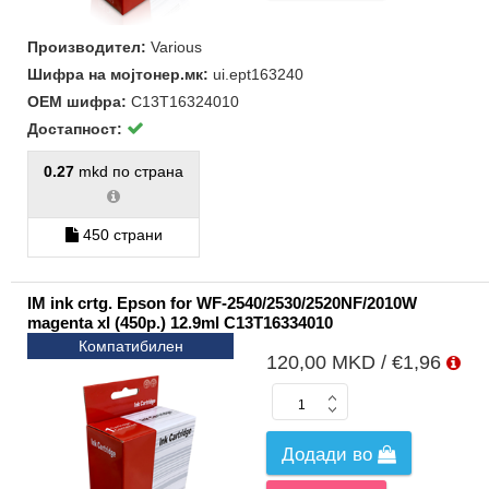
Производител:
Various
Шифра на мојтонер.мк:
ui.ept163240
ОЕМ шифра:
C13T16324010
Достапност:
0.27
mkd по страна
450 страни
IM ink crtg. Epson for WF-2540/2530/2520NF/2010W
magenta xl (450p.) 12.9ml C13T16334010
Компатибилен
120,00 MKD / €1,96
Додади во