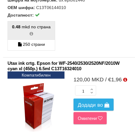
Шифра на мојтонер.мк:
ux.ept061440
ОЕМ шифра:
C13T06144010
Достапност:
0.48
mkd по страна
250 страни
Utax ink crtg. Epson for WF-2540/2530/2520NF/2010W
cyan xl (450p.) 6.5ml C13T16324010
Компатибилен
120,00 MKD / €1,96
Додади во
Омилени