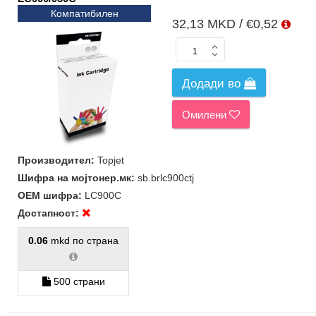
Компатибилен
32,13 MKD / €0,52
Додади во
Омилени
Производител:
Topjet
Шифра на мојтонер.мк:
sb.brlc900ctj
ОЕМ шифра:
LC900C
Достапност:
0.06
mkd по страна
500 страни