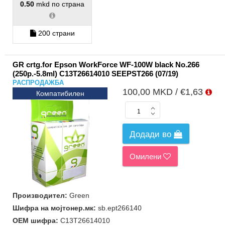
0.50
mkd по страна
200 страни
GR crtg.for Epson WorkForce WF‑100W black No.266
(250p.-5.8ml) C13T26614010 SEEPST266 (07/19)
РАСПРОДАЖБА
100,00 MKD / €1,63
Компатибилен
Додади во
Омилени
Производител:
Green
Шифра на мојтонер.мк:
sb.ept266140
ОЕМ шифра:
C13T26614010