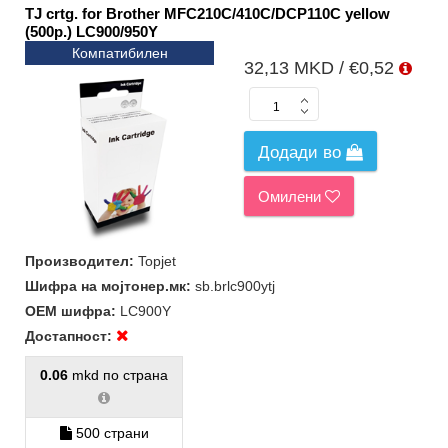
TJ crtg. for Brother MFC210C/410C/DCP110C yellow
(500p.) LC900/950Y
Компатибилен
32,13 MKD / €0,52
Додади во
Омилени
Производител:
Topjet
Шифра на мојтонер.мк:
sb.brlc900ytj
ОЕМ шифра:
LC900Y
Достапност:
0.06
mkd по страна
500 страни