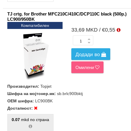
TJ crtg. for Brother MFC210C/410C/DCP110C black (500p.)
LC900/950BK
Компатибилен
33,69 MKD / €0,55
Додади во
Омилени
Производител:
Topjet
Шифра на мојтонер.мк:
sb.brlc900bktj
ОЕМ шифра:
LC900BK
Достапност:
0.07
mkd по страна