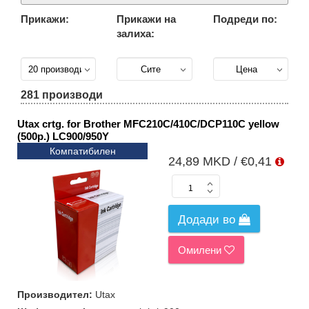
Прикажи:
Прикажи на
Подреди по:
Сите
подгрупи
залиха:
(281)
Инк
кертриџи
без
глава
281 производи
(212)
Utax crtg. for Brother MFC210C/410C/DCP110C yellow
Инк
кертриџи
(500p.) LC900/950Y
со глава
(34)
Компатибилен
24,89 MKD / €0,41
Рефил
мастило
за CISS
принтери
(35)
Додади во
Омилени
Производител:
Utax