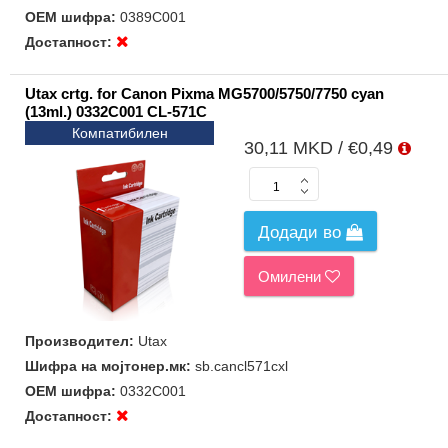
ОЕМ шифра:
0389C001
Достапност:
Utax crtg. for Canon Pixma MG5700/5750/7750 cyan
(13ml.) 0332C001 CL-571C
Компатибилен
30,11 MKD / €0,49
Додади во
Омилени
Производител:
Utax
Шифра на мојтонер.мк:
sb.cancl571cxl
ОЕМ шифра:
0332C001
Достапност: