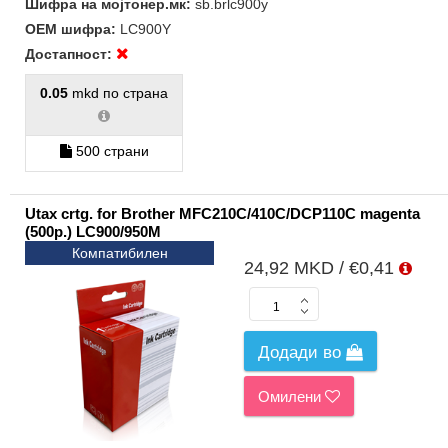
Шифра на мојтонер.мк:
sb.brlc900y
ОЕМ шифра:
LC900Y
Достапност:
0.05
mkd по страна
500 страни
Utax crtg. for Brother MFC210C/410C/DCP110C magenta
(500p.) LC900/950M
Компатибилен
24,92 MKD / €0,41
Додади во
Омилени