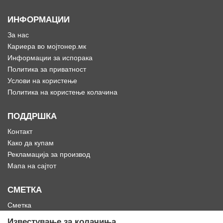
ИНФОРМАЦИИ
За нас
Кариера во мојтонер.мк
Информации за испорака
Политика за приватност
Услови на користење
Политика на користење колачина
ПОДДРШКА
Контакт
Како да купам
Рекламација за производ
Мапа на сајтот
СМЕТКА
Сметка
Историја на нарачки
Известување за колачиња