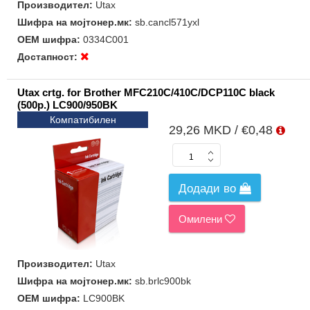
Производител:
Utax
Шифра на мојтонер.мк:
sb.cancl571yxl
ОЕМ шифра:
0334C001
Достапност:
Utax crtg. for Brother MFC210C/410C/DCP110C black
(500p.) LC900/950BK
Компатибилен
29,26 MKD / €0,48
Додади во
Омилени
Производител:
Utax
Шифра на мојтонер.мк:
sb.brlc900bk
ОЕМ шифра:
LC900BK