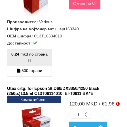
Омилени
Производител:
Various
Шифра на мојтонер.мк:
ui.ept163340
ОЕМ шифра:
C13T16334010
Достапност:
0.24
mkd по страна
500 страни
Utax crtg. for Epson St.D68/DX3850/4250 black
(250p.)13.5ml C13T06114010, EI-T0611 BK*E
Компатибилен
120,00 MKD / €1,96