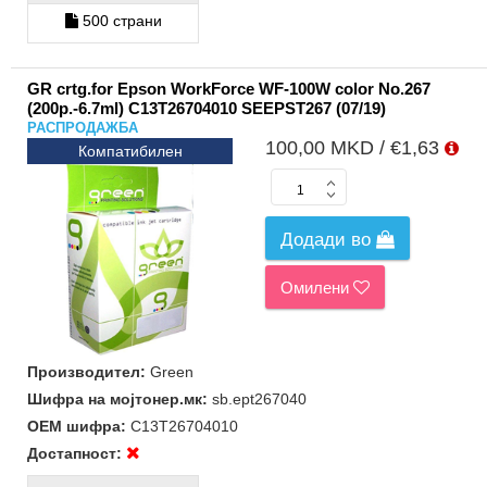
500 страни
GR crtg.for Epson WorkForce WF‑100W color No.267
(200p.-6.7ml) C13T26704010 SEEPST267 (07/19)
РАСПРОДАЖБА
100,00 MKD / €1,63
Компатибилен
Додади во
Омилени
Производител:
Green
Шифра на мојтонер.мк:
sb.ept267040
ОЕМ шифра:
C13T26704010
Достапност: