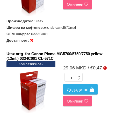
Омилени
Производител:
Utax
Шифра на мојтонер.мк:
sb.cancl571mxl
ОЕМ шифра:
0333C001
Достапност:
Utax crtg. for Canon Pixma MG5700/5750/7750 yellow
(13ml.) 0334C001 CL-571C
Компатибилен
29,06 MKD / €0,47
Додади во
Омилени