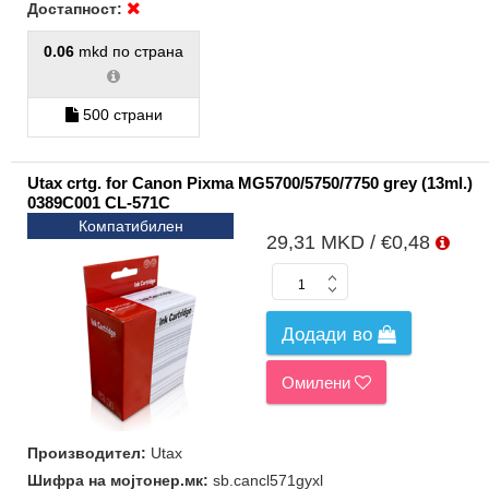
Достапност:
0.06
mkd по страна
500 страни
Utax crtg. for Canon Pixma MG5700/5750/7750 grey (13ml.)
0389C001 CL-571C
Компатибилен
29,31 MKD / €0,48
Додади во
Омилени
Производител:
Utax
Шифра на мојтонер.мк:
sb.cancl571gyxl