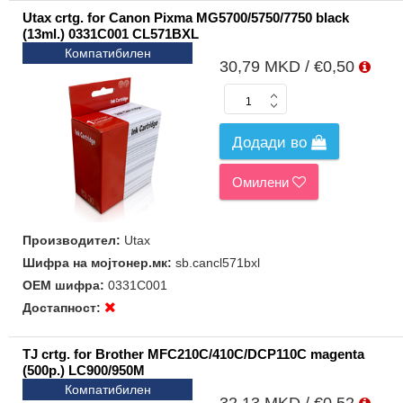
Utax crtg. for Canon Pixma MG5700/5750/7750 black
(13ml.) 0331C001 CL571BXL
Компатибилен
30,79 MKD / €0,50
Додади во
Омилени
Производител:
Utax
Шифра на мојтонер.мк:
sb.cancl571bxl
ОЕМ шифра:
0331C001
Достапност:
TJ crtg. for Brother MFC210C/410C/DCP110C magenta
(500p.) LC900/950M
Компатибилен