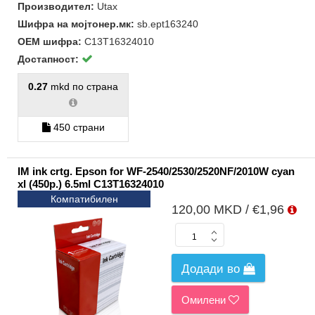
Производител:
Utax
Шифра на мојтонер.мк:
sb.ept163240
ОЕМ шифра:
C13T16324010
Достапност:
0.27
mkd по страна
450 страни
IM ink crtg. Epson for WF-2540/2530/2520NF/2010W cyan
xl (450p.) 6.5ml C13T16324010
Компатибилен
120,00 MKD / €1,96
Додади во
Омилени