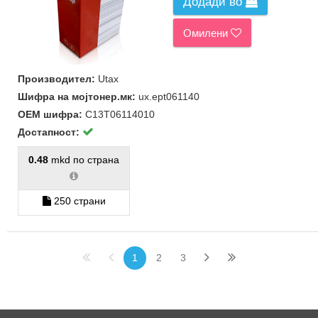
Додади во
Омилени
Производител:
Utax
Шифра на мојтонер.мк:
ux.ept061140
ОЕМ шифра:
C13T06114010
Достапност:
0.48
mkd по страна
250 страни
1
2
3