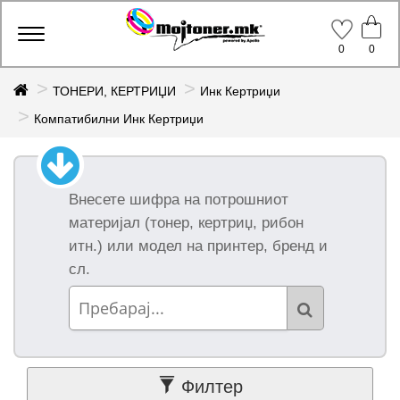
Производи
Toggle
0
0
navigation
ТОНЕРИ, КЕРТРИЏИ
Инк Кертриџи
Компатибилни
Компатибилни Инк Кертриџи
брендови
Сите
компатибилни
(281)
Внесете шифра на потрошниот
материјал (тонер, кертриџ, рибон
Graphic Jet
(5)
итн.) или модел на принтер, бренд и
Green (10)
сл.
Ninestar (1)
Topjet (93)
Utax (154)
Various (18)
Подгрупи
Филтер