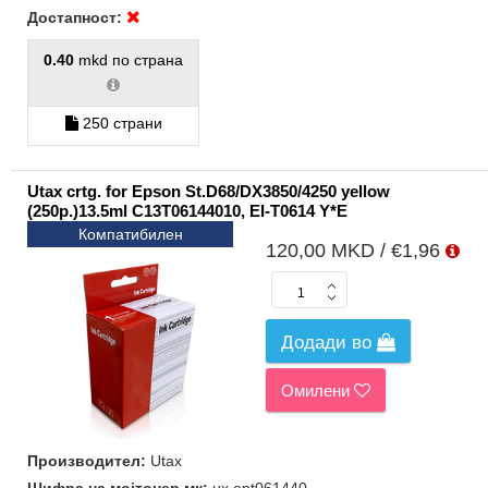
Достапност:
0.40
mkd по страна
250 страни
Utax crtg. for Epson St.D68/DX3850/4250 yellow
(250p.)13.5ml C13T06144010, EI-T0614 Y*E
Компатибилен
120,00 MKD / €1,96
Додади во
Омилени
Производител:
Utax