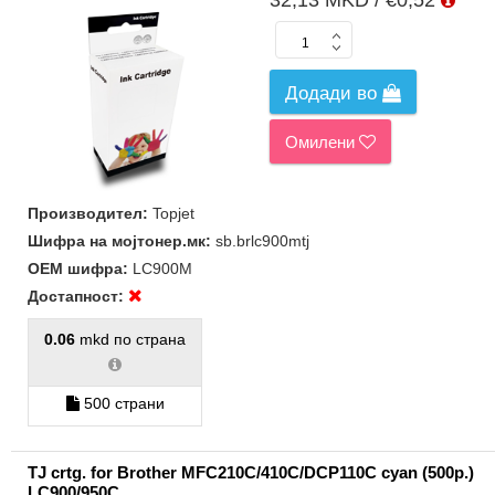
32,13 MKD / €0,52
Додади во
Омилени
Производител:
Topjet
Шифра на мојтонер.мк:
sb.brlc900mtj
ОЕМ шифра:
LC900M
Достапност:
0.06
mkd по страна
500 страни
TJ crtg. for Brother MFC210C/410C/DCP110C cyan (500p.)
LC900/950C