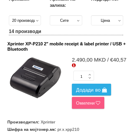
залиха:
Принтери за
етикети (4)
POS
Принтери (1)
14 производи
Мобилни
Принтери (2)
Xprinter XP-P210 2" mobile receipt & label printer / USB +
Bluetooth
2.490,00 MKD / €40,57
Додади во
Омилени
Производител:
Xprinter
Шифра на мојтонер.мк:
pr.x.xpp210