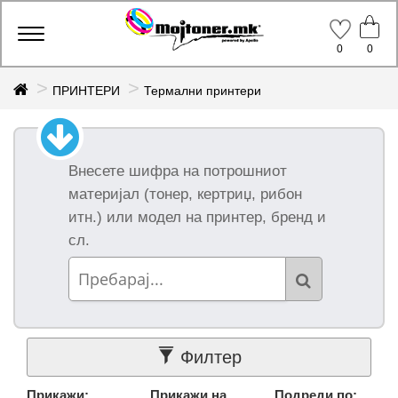
Производи
Toggle
0
0
navigation
ПРИНТЕРИ
Термални принтери
Оригинални
брендови
Внесете шифра на потрошниот
Сите
оригинални
(14)
материјал (тонер, кертриџ, рибон
итн.) или модел на принтер, бренд и
Brother (7)
сл.
Xprinter (7)
Подгрупи
Сите
подгрупи (14)
Филтер
Принтери за
обележување
Прикажи:
Прикажи на
Подреди по:
(7)