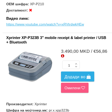
ОЕМ шифра:
XP-P210
Достапност:
Видео линк:
https://www.youtube.com/watch?v=xRVtrdwkHEw
Xprinter XP-P323B 3" mobile receipt & label printer / USB
+ Bluetooth
3.490,00 MKD / €56,86
Додади во
Омилени
Производител:
Xprinter
Шифра на мојтонер.мк:
pr.x.xpp323b