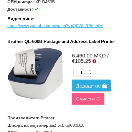
ОЕМ шифра:
XP-D463B
Достапност:
Видео линк:
https://www.youtube.com/watch?v=Q0Wh2RhmqIM
Brother QL-600B Postage and Address Label Printer
6.460,00 MKD /
€105,25
Додади во
Омилени
Производител:
Brother
Шифра на мојтонер.мк:
pr.br.ql600B18