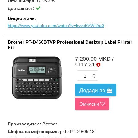
ОЕМ шифра:
QL-600B
Достапност:
Видео линк:
https://www.youtube.com/watch?v=kvve5VWhYa0
Brother PT-D460BTVP Professional Desktop Label Printer
Kit
7.200,00 MKD /
€117,31
Додади во
Омилени
Производител:
Brother
Шифра на мојтонер.мк:
pr.br.PTD460bt18