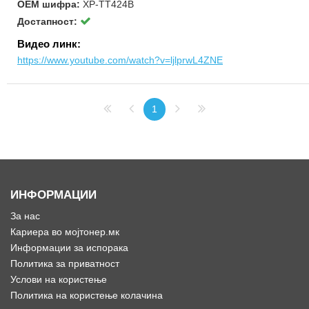
ОЕМ шифра:
XP-TT424B
Достапност:
Видео линк:
https://www.youtube.com/watch?v=ljlprwL4ZNE
1
ИНФОРМАЦИИ
За нас
Кариера во мојтонер.мк
Информации за испорака
Политика за приватност
Услови на користење
Политика на користење колачина