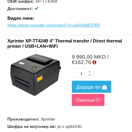
ОЕМ шифра:
XP-TT426B
Достапност:
Видео линк:
https://www.youtube.com/watch?v=odVs9d8QPBY
Xprinter XP-TT424B 4" Thermal transfer / Direct thermal
printer / USB+LAN+WiFi
9.990,00 MKD /
€162,76
Додади во
Омилени
Производител:
Xprinter
Шифра на мојтонер.мк:
pr.x.xptt424b