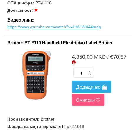
ОЕМ шифра:
PT-H110
Достапност:
Видео линк:
https://www.youtube.com/watch?v=UtALWX44mdg
Brother PT-E110 Handheld Electrician Label Printer
4.350,00 MKD / €70,87
Додади во
Омилени
Производител:
Brother
Шифра на мојтонер.мк:
pr.br.pte11018