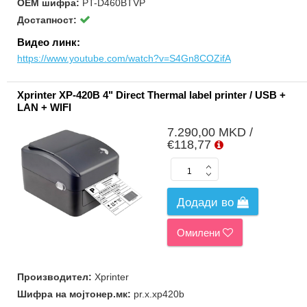
ОЕМ шифра:
PT-D460BTVP
Достапност:
Видео линк:
https://www.youtube.com/watch?v=S4Gn8COZifA
Xprinter XP-420B 4" Direct Thermal label printer / USB +
LAN + WIFI
7.290,00 MKD /
€118,77
Додади во
Омилени
Производител:
Xprinter
Шифра на мојтонер.мк:
pr.x.xp420b