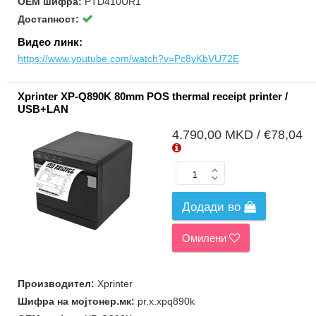
ОЕМ шифра:
PTD410UR1
Достапност:
Видео линк:
https://www.youtube.com/watch?v=Pc8yKbVU72E
Xprinter XP-Q890K 80mm POS thermal receipt printer /
USB+LAN
4.790,00 MKD / €78,04
Додади во
Омилени
Производител:
Xprinter
Шифра на мојтонер.мк:
pr.x.xpq890k