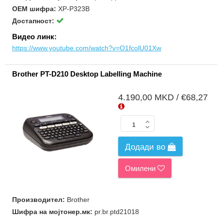
ОЕМ шифра:
XP-P323B
Достапност:
Видео линк:
https://www.youtube.com/watch?v=O1fcolU01Xw
Brother PT-D210 Desktop Labelling Machine
4.190,00 MKD / €68,27
Додади во
Омилени
Производител:
Brother
Шифра на мојтонер.мк:
pr.br.ptd21018