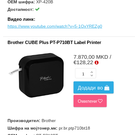
ОЕМ шифра:
XP-420B
Достапност:
Видео линк:
https://www.youtube.com/watch?v=5-1OxYREZg0
Brother CUBE Plus PT-P710BT Label Printer
7.870,00 MKD /
€128,22
Додади во
Омилени
Производител:
Brother
Шифра на мојтонер.мк:
pr.br.ptp710bt18