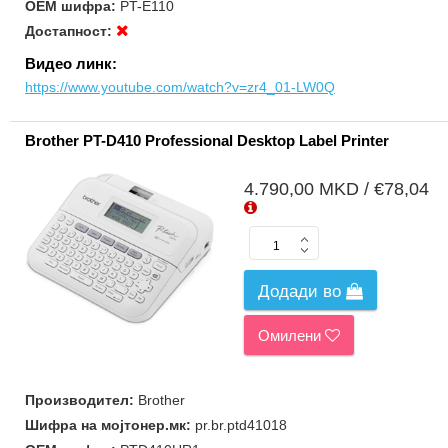
ОЕМ шифра:
PT-E110
Достапност:
Видео линк:
https://www.youtube.com/watch?v=zr4_01-LW0Q
Brother PT-D410 Professional Desktop Label Printer
4.790,00 MKD / €78,04
Додади во
Омилени
Производител:
Brother
Шифра на мојтонер.мк:
pr.br.ptd41018