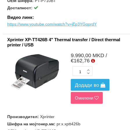
ОЕМ шифра:
PT-P710BT
Достапност:
Видео линк:
https://www.youtube.com/watch?v=jEp3YGqprdY
Xprinter XP-TT426B 4" Thermal transfer / Direct thermal
printer / USB
9.990,00 MKD /
€162,76
Додади во
Омилени
Производител:
Xprinter
Шифра на мојтонер.мк:
pr.x.xptt426b