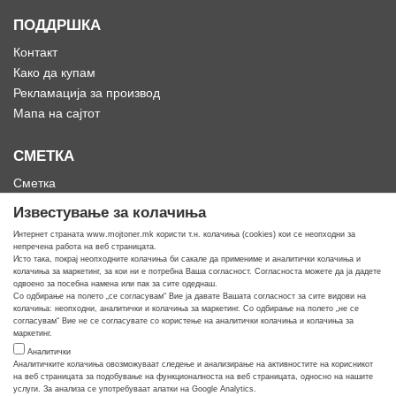
ПОДДРШКА
Контакт
Како да купам
Рекламација за производ
Мапа на сајтот
СМЕТКА
Сметка
Историја на нарачки
Известување за колачиња
Омилени
Интернет страната www.mojtoner.mk користи т.н. колачиња (cookies) кои се неопходни за
непречена работа на веб страницата.
Исто така, покрај неопходните колачиња би сакале да примениме и аналитички колачиња и
колачиња за маркетинг, за кои ни е потребна Ваша согласност. Согласноста можете да ја дадете
одвоено за посебна намена или пак за сите одеднаш.
Со одбирање на полето „се согласувам“ Вие ја давате Вашата согласност за сите видови на
Кога ти треба тонер
колачиња: неопходни, аналитички и колачиња за маркетинг. Со одбирање на полето „не се
согласувам“ Вие не се согласувате со користење на аналитички колачиња и колачиња за
маркетинг.
Аналитички
Аналитичките колачиња овозможуваат следење и анализирање на активностите на корисникот
на веб страницата за подобување на функционалноста на веб страницата, односно на нашите
услуги. За анализа се употребуваат алатки на Google Analytics.