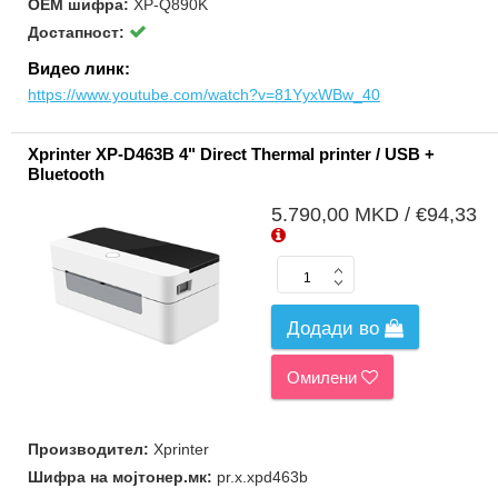
ОЕМ шифра:
XP-Q890K
Достапност:
Видео линк:
https://www.youtube.com/watch?v=81YyxWBw_40
Xprinter XP-D463B 4" Direct Thermal printer / USB +
Bluetooth
5.790,00 MKD / €94,33
Додади во
Омилени
Производител:
Xprinter
Шифра на мојтонер.мк:
pr.x.xpd463b